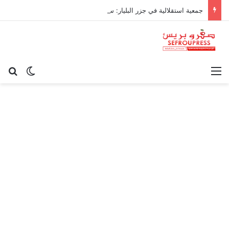
جمعية استقلالية في جزر البليار: سيادة المغرب على سبتة ومليلية “مسألة وقت”
القائمة
بح
الوضع ا