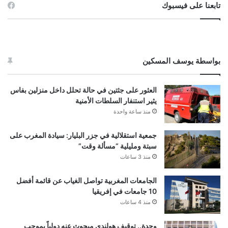
تابعنا على فيسبوك
بواسطة يوسف المسكين
العثور على جثتين في حالة تحلل داخل منزلين بفاس
يثير استنفار السلطات الأمنية
منذ ساعة واحدة
جمعية استقلالية في جزر البليار: سيادة المغرب على
سبتة ومليلية “مسألة وقت”
منذ 3 ساعات
الجامعات المغربية تواصل الغياب عن قائمة أفضل
10 جامعات في إفريقيا
منذ 4 ساعات
وجدة.. توقيف هولندي مبحوث عنه دولياً بموجب