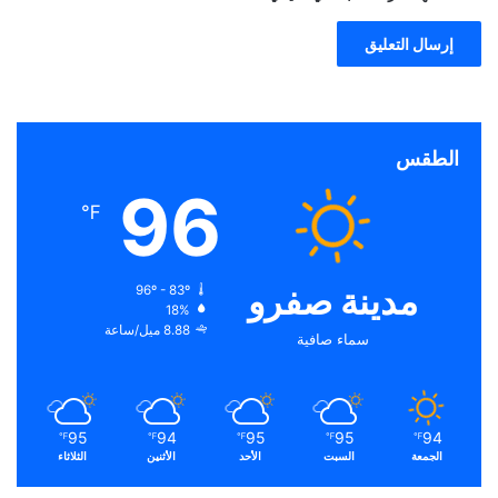
الطقس
96
℉
مدينة صفرو
96º - 83º
18%
8.88 ميل/ساعة
سماء صافية
95
94
95
95
94
℉
℉
℉
℉
℉
الجمعة
السبت
الأحد
الأثنين
الثلاثاء