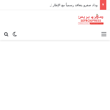
وداد صفرو يتعاقد رسمياً مع الإطار الوطني كريم أوغاني لقيادة العارضة التقنية
القائمة
بح
الوضع ا