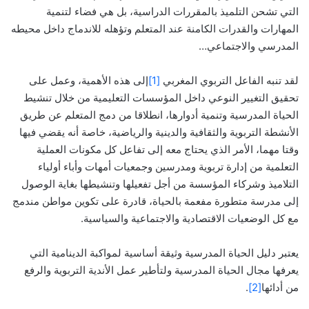
التي تشحن التلميذ بالمقررات الدراسية، بل هي فضاء لتنمية
المهارات والقدرات الكامنة عند المتعلم وتؤهله للاندماج داخل محيطه
المدرسي والاجتماعي…
لقد تنبه الفاعل التربوي المغربي
[1]
إلى هذه الأهمية، وعمل على
تحقيق التغيير النوعي داخل المؤسسات التعليمية من خلال تنشيط
الحياة المدرسية وتنمية أدوارها، انطلاقا من دمج المتعلم عن طريق
الأنشطة التربوية والثقافية والدينية والرياضية، خاصة أنه يقضي فيها
وقتا مهما، الأمر الذي يحتاج معه إلى تفاعل كل مكونات العملية
التعلمية من إدارة تربوية ومدرسين وجمعيات أمهات وأباء أولياء
التلاميذ وشركاء المؤسسة من أجل تفعيلها وتنشيطها بغاية الوصول
إلى مدرسة متطورة مفعمة بالحياة، قادرة على تكوين مواطن مندمج
مع كل الوضعيات الاقتصادية والاجتماعية والسياسية.
يعتبر دليل الحياة المدرسية وثيقة أساسية لمواكبة الدينامية التي
يعرفها مجال الحياة المدرسية ولتأطير عمل الأندية التربوية والرفع
من أدائها
[2]
.