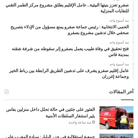
صفرو تعزز بنيتها البيئية.. عامل الإقليم يطلق مشروع مركز الطمر التقني
للنفايات المنزلية
منذ أسبوع واحد
الحمى الانتخابية : رئيس جماعة صفرو يمنع مسؤول من الإدلاء بتصريح
صحفي خلال تدشين مشروع بصفرو
منذ أسبوع واحد
فتح تحقيق في وفاة طبيب يعمل بصفرو إثر سقوطه من شرفة شقته
بمدينة فاس
منذ أسبوع واحد
عامل إقليم صفرو يشرف على تدشين الطريق الرابطة بين رباط الخير
وجماعة إغزران
أخر المقالات
العثور على جثتين في حالة تحلل داخل منزلين بفاس
يثير استنفار السلطات الأمنية
منذ ساعة واحدة
جمعية استقلالية في جزر البليار: سيادة المغرب على