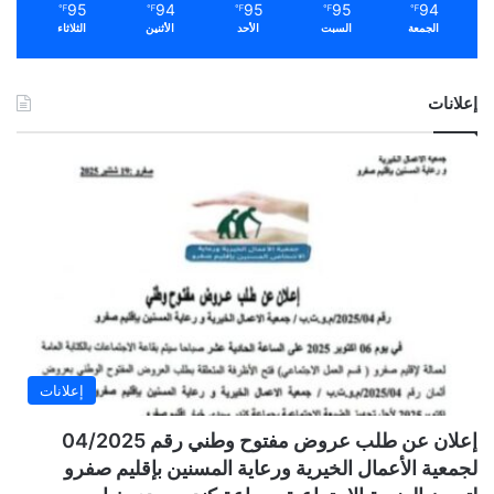
95
94
95
95
94
℉
℉
℉
℉
℉
الجمعة
السبت
الأحد
الأثنين
الثلاثاء
إعلانات
إعلانات
إعلان عن طلب عروض مفتوح وطني رقم 04/2025
لجمعية الأعمال الخيرية ورعاية المسنين بإقليم صفرو