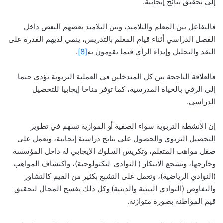
إلى تحقيق نتائج إيجابية.
فالتفاعل بين المعلم والتلاميذ، وبين التلاميذ بعضهم البعض داخل
الفصل الدراسي أثناء قيام المعلم بالتدريس، ينمي لديهم القدرة على
النقد والتحليل وإبداء الرأي فيما يقومون به
[8]
.
فالعلاقة الناجحة بين كل المتدخلين في العملية التربوية تؤدي حتما
إلى الرقي بالحياة المدرسية، كما توفر مناخا إيجابيا للتحصيل
الدراسي.
إن الأنشطة التربوية سواء الصفية أو الموازية تسهم في تطوير
التحصيل التربوي والحصول على نتائج دراسية إيجابية، وتعمل على
صقل مواهب المتعلم، وتكريس السلوك الإيجابي له داخل المؤسسة
وخارجها، وتشجع الابتكار ( النوادي التكنولوجية)، واكتشاف المواهب
(النوادي الرياضية)، وتعمل على التشبع بكثير من القيم كالتشاور
والتفاوض (النوادي البيئية والدينية) وكل ذلك يفسح المجال لتحقيق
قيم المواطنة بصورة متوازنة.