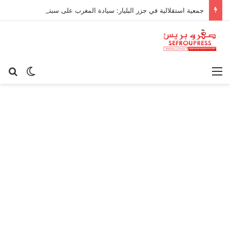
جمعية استقلالية في جزر البليار: سيادة المغرب على سبتة ومليلية “مسألة وقت”
القائمة
بح
الوضع ا