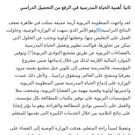
ثانيا: أهمية الحياة المدرسية في الرفع من التحصيل الدراسي
لقد واجهت المنظومة التربوية أزمة عميقة تمثلت في ظاهرة ضعف
النتائج الدراسية
[6]
وهو الأمر الذي تنبهت له الوزارة الوصية، وحاولت
العمل على التقليص منها، وجعلتها أولوية وبحثت عن الحلول التي
تمكن من تجاوزها، فواكبت تطوير وتفعيل الحياة المدرسية
بالفضاءات التربوية عن طريق تشجيع النوادي التربوية
[7]
وتوفير
الموارد المالية اللازمة لذلك من خلال إدماجها ضمن مشروع
المؤسسة، فالمدرسة تسعى إلى تكوين جيل متشبع بقيمه مزود
معرفيا ومنفتح على العالم، ومتفوق دراسيا… ولأجل ذلك عمدت
الوزارة على إدماج الحياة المدرسية ضمن المنظومة التربوية
واعتبرتها أولوية وقضية مهمة من القضايا التربوية، وشجعت مثلا
المؤسسات التربوية على توفير مكتبات للمطالعة بكل مؤسسة،
والعمل على تأسيس نوادي للمطالعة والقراءة، وهو ما يؤثر إيجابا
على نتائج التلاميذ من خلال الخدمات الكبيرة التي تقدمها للمتعلم.
وتفعيلا لمبدأ راحة المتعلم، هدفت الوزارة الوصية إلى القضاء على