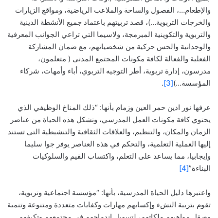
والإطعام…، الفصول والساحة والملاعب الرياضية، ومواقع الزيارات
والخرجات التربوية…)، قصد تربيتهم باعتماد جميع الأنشطة الدينية
والتربوية والتكوينية المبرمجة، ولاسيما التي تراعي الجوانب المعرفية
والوجدانية والحس حركية من شخصياتهم، مع ضمان المشاركة
الفعلية والفعالة لكافة مكونات المجتمع المدني ( متعلمون،
مدرسون، إدارة تربوية، أطر التوجيه التربوي، أباء وأمهات، شركاء
المؤسسة…)
[3]
.
عرفها نور ادين حمر العين وزمام بأنها: “ذلك المناخ الوظيفي الذي
يحتوي كافة مكونات العمل المدرسي، وتشكل هذه الحياة من عناصر
الزمان والمكان، والتنظيم، والعلاقات الثقافية والتنشيطية التي تستند
إليها العملية التعلمية، والتحكم في هذه العناصر يوفر جوا سليما
وإيجابيا، مما يساعد على التعلم، واكتساب القيم والسلوكيات
البناءة”
[4]
واعتبرها دليل الحياة المدرسية، بأنها: “مؤسسة اجتماعية وتربوية،
تقوم بتربية النشء وإكسابهم مهارات وكفايات متعددة ومتنوعة وتنمية
وصقل مواهبهم ملكاتهم، لتسهيل اندماجهم في مجتمعهم وتكيفهم