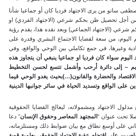
طفى سانو من يرى الاجتهاد فرديا كان أو جماعيا شأنا
 من أجل تحصيل ظن بحكم شرعي (الاجتهاد الفردي) او
شرعي (الاجتهاد الجماعي) وبعد نقده هذا، يقدم رؤية
م اليوم، من سعة لقضايا الاجتماع البشري وقدرة على
ادية وغيرها، في جمع تكاملي بين الوحي والواقع، وفي
 اليوم سواء كان فرديا او جماعيا ينبغي أن يتجاوز هذه
تحريم – إلى دائرة أرحب وأشمل تتسع لحسن التخطيط
الاقتصاد والحضارة والقانون(…)بحيث يغدو الوحي قيما
ن على الواقع وتسديد الحياة في سائر جوانبها الدينية
لول الاجتهاد ومشمولاته، ليعالج القضايا الحقوقية
صلا تحت عنوان “
المجتهد المعاصر وحقوق الإنسان
” دعا
ساني على أوسع نطاق مع بيان ضوابط ذلك ومستلزماته،
اصرين على اقتحام عقبة الاجتهاد الحقوقي بعلمية قوية