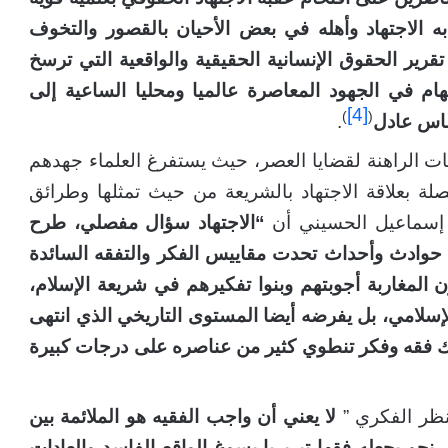
به الاجتهاد وأهله في بعض الأحيان بالقصور والتخوف
قرير الحقوق الإنسانية الحقيقية والواقعية التي ترسخ
هام في الجهود المعاصرة عالميا ومحليا الساعية إلى
[4]
)
(
ساس عادل
.
ات الراهنة لقضايا العصر، حيث يستفرغ العلماء جهدهم
لة بعلاقة الاجتهاد بالشريعة من حيث تمثلها وطرائق
ى إسماعيل الحسيني أن
“الاجتهاد سؤال مفصلي، طرح
 حوادث وأحداث تحدت مقاييس الفكر والتفقه السائدة
 المغاربة أجوبتهم وبنوا تفكيرهم في شريعة الإسلام،
امي، بل يفرضه أيضا المستوى التاريخي الذي انتهى
ذلك فقه وفكر تنطوي كثير من عناصره على درجات كبيرة
لنظر الفكري ”
لا يعني أن واجب الفقيه هو الملائمة بين
نحو يجعله فقها تبريريا يسوغ الواقع الفاسد والعادات