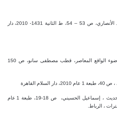
– أبجديات البحث في العلوم الشرعية، فريد الأنصاري، ص 53 – 54، ط الثانية 1431- 2010، دار
3 – أدوات النظر الاجتهادي المنشود في ضوء الواقع المعاصر، قطب مصطفى سانو، ص 150
5- مقاصد الشريعة والاجتهاد في المغرب الحديث ، إسماعيل الحسيني، ص 18-19، طبعة 1 عام