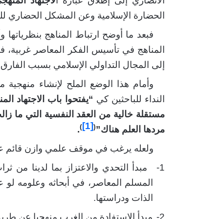
الأنصاري إلى إطلاق عبارة ا
لاجتهاد المنهج
الحضارة الإسلامية وعن المشكل الحضاري للم
فبعد ما أوضح ارتباط المناهج بنظرياتها و
المناهج في تأسيس الفكر المعاصر غربية، فإنه
إلى المجال التداولي الإسلامي بسبب الفارق ا
وأمام هذا الوضع الملح لإنشاء منهجية 
النداء للباحثين كي
“يفتحوا باب الاجتهاد ا
مستقلة خالية من العقد النفسية التي ما زال
[1]
)
(
مردها العلم هناك”
.
ولعله يرغب في موقف علمي وازن قائم ع
1-
مبدأ التحدي والاعتزاز بما لدينا من ث
المسلم المعاصر، في أبحاثه وعلومه لو 
الذات ودراستها.
2-
مبدأ الاستفادة من الغرب منهجيا عن طريق 