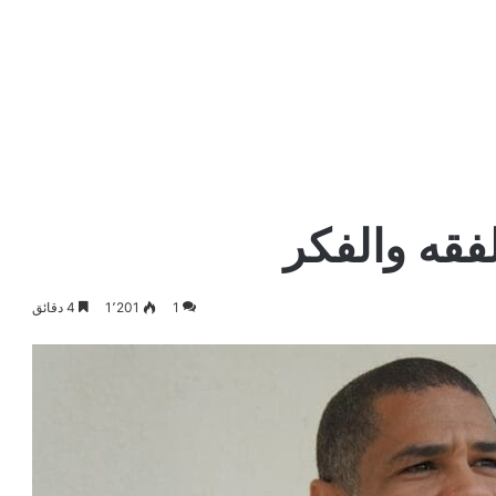
لفقه والفكر
1
1٬201
4 دقائق