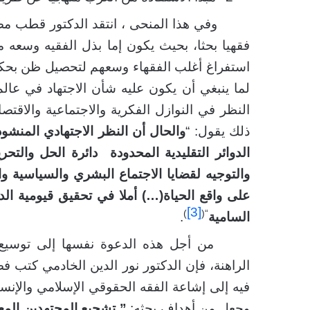
وفي هذا المنحى ، انتقد الدكتور قطب مص
فقهيا بحثا، بحيث يكون إما بذل الفقيه وسعه
استفراغ أغلب الفقهاء وسعهم لتحصيل ظن بحكم 
لما ينبغي أن يكون عليه شأن الاجتهاد في عال
النظر في النوازل الفكرية والاجتماعية والاقتص
ذلك يقول: “
والحال أن النظر الاجتهادي المنشود
الدوائر التقليدية المحدودة دائرة الحل وال
والتوجيه لقضايا الاجتماع البشري والسياسية و
على واقع الحياة(…) أملا في تحقيق قيومية الدي
[3]
)
“(
السامية
.
من أجل هذه الدعوة نفسها إلى توسيع مد
الراهنة، فإن الدكتور نور الدين الخادمي كتب ف
فيه إلى إشاعة الفقه الحقوقي الإسلامي والإن
وجعل من أهداف بحثه:
” تشجيع المجتهدين المع