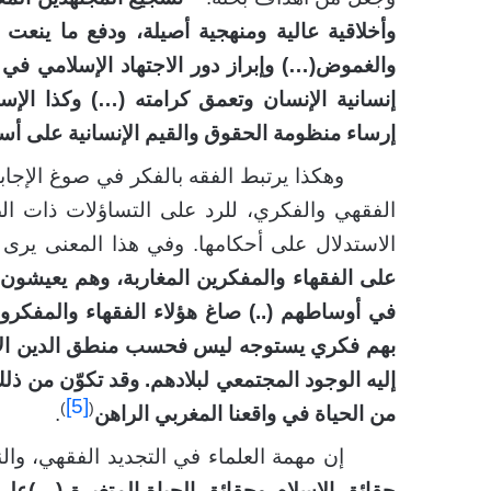
وأخلاقية عالية ومنهجية أصيلة، ودفع ما ينعت 
والغموض(…) وإبراز دور الاجتهاد الإسلامي في ت
إنسانية الإنسان وتعمق كرامته (…) وكذا الإس
إرساء منظومة الحقوق والقيم الإنسانية على أ
وهكذا يرتبط الفقه بالفكر في صوغ الإجاب
الفقهي والفكري، للرد على التساؤلات ذات الص
الاستدلال على أحكامها. وفي هذا المعنى ير
على الفقهاء والمفكرين المغاربة، وهم يعيشون
في أوساطهم (..) صاغ هؤلاء الفقهاء والمفكرون
بهم فكري يستوجه ليس فحسب منطق الدين الإسل
إليه الوجود المجتمعي لبلادهم. وقد تكوّن من 
[5]
)
(
من الحياة في واقعنا المغربي الراهن
.
إن مهمة العلماء في التجديد الفقهي، وا
حقائق الإسلام وحقائق الحياة المتغيرة (…)على 