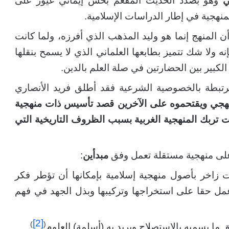
ي
وهو بصدد الحديث المفعم بحس إيماني غيور على
نهجية في إطار الدراسات الإسلامية.
أن المنهج إنما هو وليد المذهب الذي أفرزه، ولما كانت
 ولا شك تتميز بطابعها العلماني الذي لا يسمح بنقلها
لكبير بين الحضارتين في صلة العلم بالدين.
مرتبطة بالخصوصية الشرعية فقد أطلق فريد الأنصاري
لمنهجي ويقتحموه على الآخرين قصد تأسيس ذات منهجية
ت تربك المنهجية الغربية بسبب الظروف التاريخية التي
لى منهجية مستقلة تعمل وفق
مبدأين
:
رات زاخر بأصول منهجية إسلامية بإمكانها أن تؤطر فكر
عمل حقا على استخراجها وتركيبها وبذل الجهد في فهم
[2]
)
(
ما يسميه بالاستصلاح ويريد به (أسلمة) العلوم
.