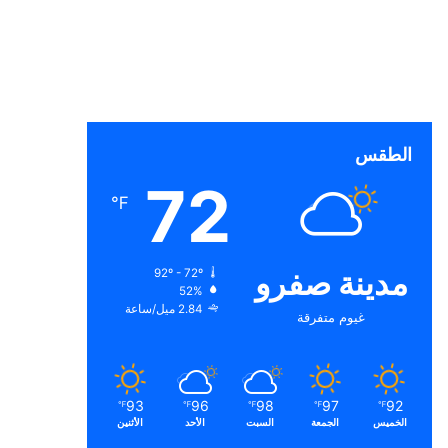
الطقس
72
℉
مدينة صفرو
92º - 72º
52%
2.84 ميل/ساعة
غيوم متفرقة
93
96
98
97
92
℉
℉
℉
℉
℉
الخميس
الجمعة
السبت
الأحد
الأثنين