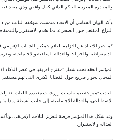
وللمبادرة المغربية للحكم الذاتي كحل واقعي وذي مصداقية 
وأكد البيان الختامي أن الاتحاد متمسك بموقفه الثابت من دعم
النزاع المفتعل حول الصحراء، بما يخدم الاستقرار والتنمية في
كما عبر الاتحاد عن التزامه الدائم بتمكين الشباب الإفريقي
الديمقراطية والحريات والعدالة المناخية والاجتماعية، وتعزي
المؤتمر انعقد تحت شعار “مقترح إفريقيا في عصر الذكاء ا
المجال لحوار صريح حول القضايا الكبرى التي تهم مستقبل ا
الحدث تميز بتنظيم جلسات وورشات متعددة اللغات، تناولت م
الاصطناعي، والعدالة الاجتماعية، إلى جانب أنشطة ميدانية و
وقد شكل هذا المؤتمر فرصة لتعزيز التلاحم الإفريقي، وتأك
العدالة والاستقرار.