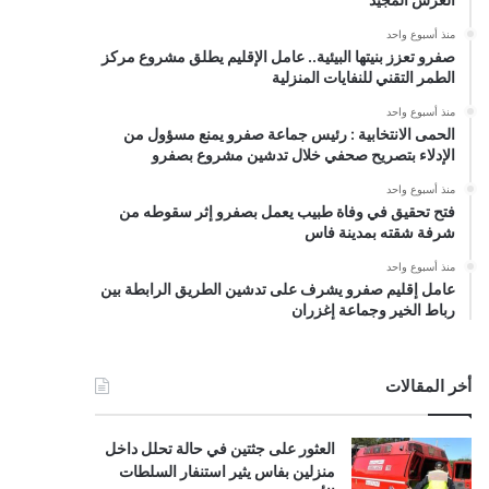
منذ أسبوع واحد
صفرو تعزز بنيتها البيئية.. عامل الإقليم يطلق مشروع مركز
الطمر التقني للنفايات المنزلية
منذ أسبوع واحد
الحمى الانتخابية : رئيس جماعة صفرو يمنع مسؤول من
الإدلاء بتصريح صحفي خلال تدشين مشروع بصفرو
منذ أسبوع واحد
فتح تحقيق في وفاة طبيب يعمل بصفرو إثر سقوطه من
شرفة شقته بمدينة فاس
منذ أسبوع واحد
عامل إقليم صفرو يشرف على تدشين الطريق الرابطة بين
رباط الخير وجماعة إغزران
أخر المقالات
العثور على جثتين في حالة تحلل داخل
منزلين بفاس يثير استنفار السلطات