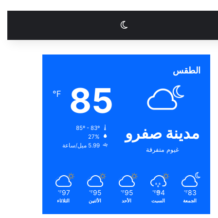
الوضع المظلم
الطقس
85
℉
مدينة صفرو
85º - 83º
27%
5.99 ميل/ساعة
غيوم متفرقة
97
95
95
94
83
℉
℉
℉
℉
℉
الجمعة
السبت
الأحد
الأثنين
الثلاثاء