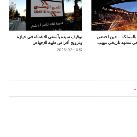
 بالمملكة… حين احتضن
توقيف سيدة بآسفي للاشتباه في حيازة
في مشهد تاريخي مهيب
وترويج أقراص طبية للإجهاض
2026-02-10
*