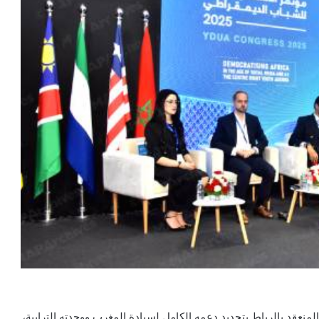
لمنعقد بالرباط بتجديد دعمه الكامل لسيادة المغرب ووحدته الترابية،