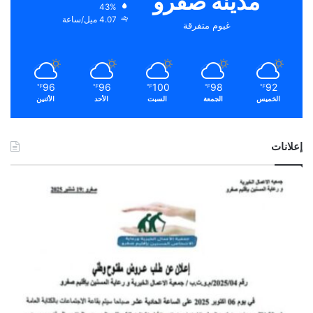
مدينة صفرو
43%
4.07 ميل/ساعة
غيوم متفرقة
96
96
100
98
92
℉
℉
℉
℉
℉
الخميس
الجمعة
السبت
الأحد
الأثنين
إعلانات