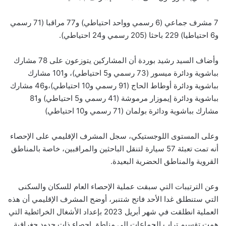
7 مشرف جماعي (6 رسمي وواحد احتياطي) و77 مراقبا (71 رسمي
و6 احتياطيا) 229 باحثا (205 رسمي و24 احتياطي).
وأضاف السيد رشيد بوردة أن المشاركين يتوزعون على 78 مشارك
بباشوية ودائرة ميسور (73 رسمي و5 احتياطي)، و101 مشارك
بباشوية ودائرة أوطاط الحاج (91 رسمي و10 احتياطي)،و46 مشارك
بباشوية ودائرة إيموزار مرموشة (41 رسمي و5 احتياطي) و81
مشارك بباشوية ودائرة بولمان (71 رسمي و10 احتياطي)
وعلى المستوى اللوجستيكي، سجل المشرف الإقليمي على الإحصاء
أنه تمت تعبئة 57 سيارة لتنقل الباحثين والمراقبين، خاصة بالمناطق
القروية والمناطق الحضرية البعيدة.
وعن الترتيبات التي سبقت عملية الإحصاء العام للسكان والسكنى
التي ستنطلق غدا الأحد فاتح شتنبر، أوضح المشرف الإقليمي أن هذه
العملية انطلقت في شهر أبريل 2023 بإعداد الأشغال الخرائطية التي
همت تقسيم تراب الجماعات إلى مناطق إحصاء ذات حدود جغرافية