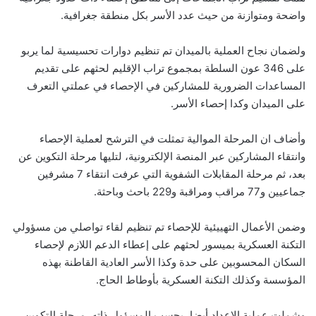
واضحة ومتوازنة من حيث عدد الأسر بكل منطقة جغرافية.
ولضمان نجاح العملية بالميدان تم تنظيم دوارات تحسيسية لما يربو
على 346 عون السلطة بمجموع تراب الإقليم لحثهم على تقديم
المساعدات الضرورية للمشاركين في الإحصاء في عملتي التعرف
على الميدان وكدا إحصاء الأسر.
وأضاف ان المرحلة الموالية تمثلت في الترشح لعملية الإحصاء
وانتقاء المشاركين عبر المنصة الإلكترونية، لتليها مرحلة التكوين عن
بعد، ثم مرحلة المقابلات الشفوية التي عرفت انتقاء 7 مشرفين
جماعيين و77 مراقب ومراقبة و229 باحث وباحثة.
وضمن الأعمال التهييئية للإحصاء تم تنظيم لقاء تواصلي من مسؤولي
التكنة العسكرية بميسور لحثهم على إعطاء الدعم اللازم لإحصاء
السكان المحسوبين على حدة وكذا الأسر العادية القاطنة بهذه
المؤسسة وكذلك التكنة العسكرية بأوطاط الحاج.
وشملت عملية الإعداد أيضا، بحسب المسؤول ذاته، مرحلة التكوين