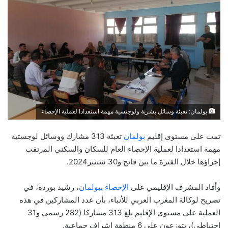
بولمان: تعبئة وسائل بشرية ولوجتسية مهمة استعدادا لعملية الإحصاء
تمت على مستوى إقليم
بولمان
تعبئة 313 مشارك ووسائل لوجستية
مهمة استعدادا لعملية الإحصاء العام للسكان والسكنى المرتقب
إجراؤها خلال الفترة ما بين فاتح و30 شتنبر2024.
وأفاد المشرف الإقليمي على
الإحصاء ببولمان
، رشيد بوردة، في
تصريح لوكالة المغرب العربي للأنباء، بأن عدد المشاركين في هذه
العملية على مستوى الإقليم بلغ 313 مشاركا (282 رسمي و31
احتياطي)، يتوزعون على 6 منطقة إشراف جماعية.