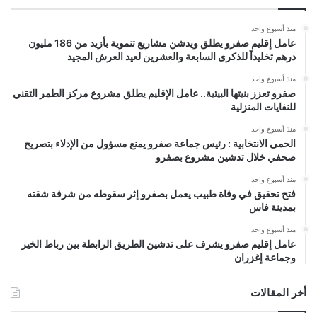
منذ أسبوع واحد
عامل إقليم صفرو يطلق ويدشن مشاريع تنموية بأزيد من 186 مليون
درهم تخليداً للذكرى السابعة والعشرين لعيد العرش المجيد
منذ أسبوع واحد
صفرو تعزز بنيتها البيئية.. عامل الإقليم يطلق مشروع مركز الطمر التقني
للنفايات المنزلية
منذ أسبوع واحد
الحمى الانتخابية : رئيس جماعة صفرو يمنع مسؤول من الإدلاء بتصريح
صحفي خلال تدشين مشروع بصفرو
منذ أسبوع واحد
فتح تحقيق في وفاة طبيب يعمل بصفرو إثر سقوطه من شرفة شقته
بمدينة فاس
منذ أسبوع واحد
عامل إقليم صفرو يشرف على تدشين الطريق الرابطة بين رباط الخير
وجماعة إغزران
أخر المقالات