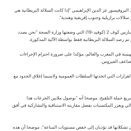
 البروفيسور عز الدين الإبراهيمي “إذا كانت السلالة البريطانية هي
لالات برازيلية وجنوب إفريقية وهندية”.
وأكد السيد الإبراهيمي ، ، أنه بفضل آلية اليقظة الجينومية لسارس كوف 2 (كوفيد-19) التي وضعتها وزارة الصحة “نحن بصدد
تم رصد السلالة البريطانية فقط بواسطة الآلية المذكورة.
هيمنة في المغرب والعالم، مؤكدا على ضرورة احترام الإجراءات
تضاعف الفيروس.
قرارات التي اتخذتها السلطات العمومية ولاسيما إغلاق الحدود مع
ريع حملة التلقيح، موضحا أنه “بوصول ملايين الجرعات هذا
ي ويعزز المكتسبات بفضل مقاربته الاستباقية والتشاركية في أفق
تان تشكلانها قد تؤديان إلى خفض مستويات المناعة”، موضحا أن هذه