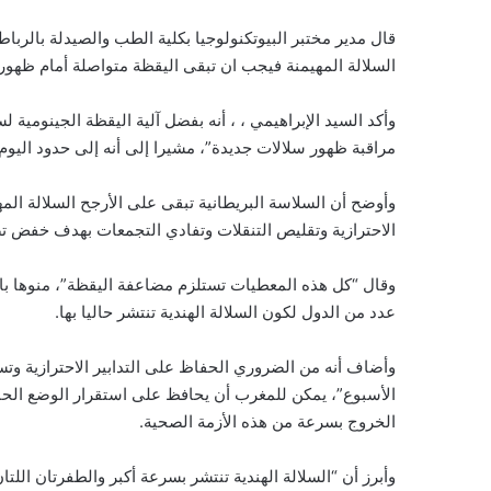
قال مدير مختبر البيوتكنولوجيا بكلية الطب والصيدلة بالرباط
السلالة المهيمنة فيجب ان تبقى اليقظة متواصلة أمام ظهور س
مراقبة ظهور سلالات جديدة”، مشيرا إلى أنه إلى حدود اليوم 
وأوضح أن السلاسة البريطانية تبقى على الأرجح السلالة الم
الاحترازية وتقليص التنقلات وتفادي التجمعات بهدف خفض 
وقال “كل هذه المعطيات تستلزم مضاعفة اليقظة”، منوها بال
عدد من الدول لكون السلالة الهندية تنتشر حاليا بها.
وأضاف أنه من الضروري الحفاظ على التدابير الاحترازية وتس
الأسبوع”، يمكن للمغرب أن يحافظ على استقرار الوضع الحال
الخروج بسرعة من هذه الأزمة الصحية.
وأبرز أن “السلالة الهندية تنتشر بسرعة أكبر والطفرتان الل