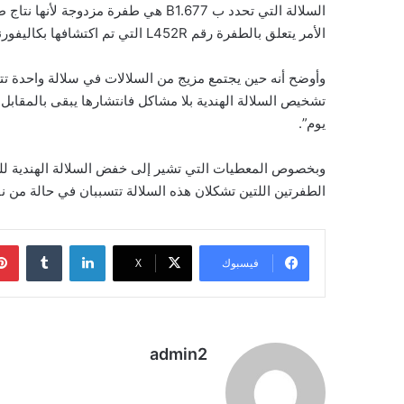
السلالة التي تحدد ب B1.677 هي طفرة م
الأمر يتعلق بالطفرة رقم L452R التي تم اكتشافها بكاليفورنيا والطفرة A484 المكتشفة بجنوب إفريقيا والمملكة المتحدة.
وأوضح أنه حين يجتمع مزيج من السلالات في سلالة واحدة تت
تشخيص السلالة الهندية بلا مشاكل فانتشارها يبقى بالمقابل 
يوم”.
وبخصوص المعطيات التي تشير إلى خفض السلالة الهندية لل
الطفرتين اللتين تشكلان هذه السلالة تتسببان في حالة من ن
لينكدإن
فيسبوك
‫X
admin2