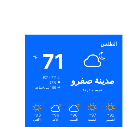
الطقس
71
℉
مدينة صفرو
92º - 71º
57%
1.99 ميل/ساعة
غيوم متفرقة
93
96
98
97
92
℉
℉
℉
℉
℉
الخميس
الجمعة
السبت
الأحد
الأثنين