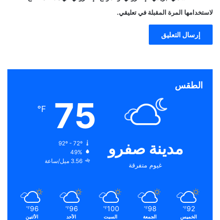
لاستخدامها المرة المقبلة في تعليقي.
الطقس
75
℉
مدينة صفرو
92º - 72º
49%
3.56 ميل/ساعة
غيوم متفرقة
96
96
100
98
92
℉
℉
℉
℉
℉
الخميس
الجمعة
السبت
الأحد
الأثنين