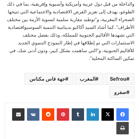
والداخلة من قبل دول عربية وأمريكية وآسيوية وإفريقية، بما في ذلك
الطوغو، يهدف إلى تعزيز الفرص الاقتصادية والاجتماعية التي تتيحها
الصحراء المغربية، و”توطيد مقاربة سلمية لتسوية الأزمة بين مختلف
الأطراف”. كما أشاد السيد أكاكبو بدينامية التنمية السوسيواقتصادية
التي تشهدها الأقاليم الجنوبية للمملكة، وذلك بفضل مختلف
الاستثمارات التي تم إطلاقها في إطار النموذج التنموي الجديد
للأقاليم الجنوبية، و”التي ساهمت بشكل كبير، ودون أدنى شك، في
تمكين الساكنة المحلية”.
Sefrou
المغرب
جهة فاس مكناس
صفرو
لينكدإن
بينتيريست
مشاركة عبر البريد
طباعة