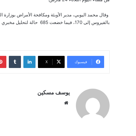
بالفيروس إلى 170، فيما خضعت 685 حالة لتحليل مخبري سلبي
لينكدإن
فيسبوك
‫X
يوسف مسكين
موقع
الويب