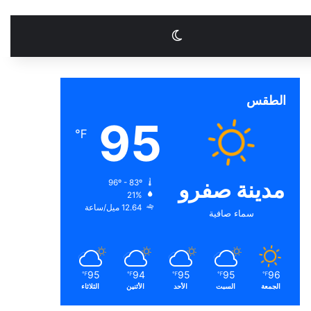
الوضع المظلم
الطقس
95
℉
مدينة صفرو
96º - 83º
21%
12.64 ميل/ساعة
سماء صافية
95
94
95
95
96
℉
℉
℉
℉
℉
الجمعة
السبت
الأحد
الأثنين
الثلاثاء