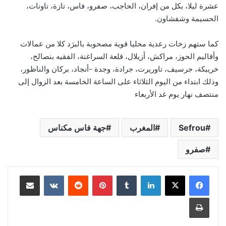
عشرة ليلا، بكل من إفران، الحاجب، صفرو، فاس، تازة، تاونات،
الحسيمة وشفشاون.
كما ستهم زخات رعدية محليا قوية مصحوبة بالبرَد كلا من عمالات
وأقاليم الحوز، مراكش، أزيلال، قلعة السراغنة، الفقيه بنصالح،
خريبكة، جرسيف، تاوريرت، جرادة، وجدة -أنجاد، بركان والناظور،
وذلك ابتداء من اليوم الثلاثاء على الساعة الخامسة بعد الزوال إلى
منتصف نهار يوم غد الأربعاء
Sefrou
المغرب
جهة فاس مكناس
صفرو
لينكدإن
بينتيريست
مشاركة عبر البريد
طباعة