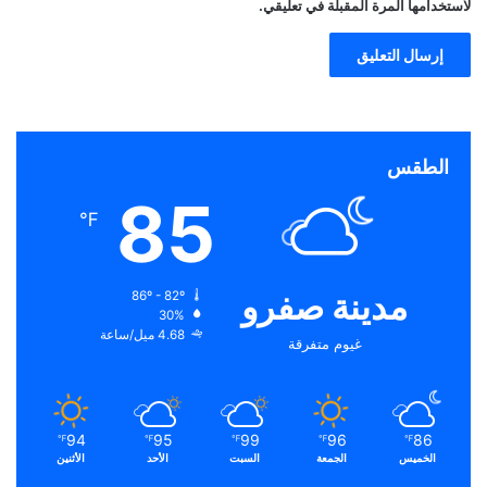
لاستخدامها المرة المقبلة في تعليقي.
الطقس
85
℉
مدينة صفرو
86º - 82º
30%
4.68 ميل/ساعة
غيوم متفرقة
94
95
99
96
86
℉
℉
℉
℉
℉
الخميس
الجمعة
السبت
الأحد
الأثنين