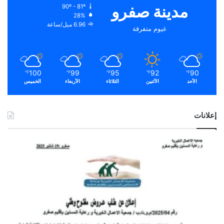
مدينة صفرو
90º - 81º
28%
6.96 ميل/ساعة
غيوم متفرقة
100
99
95
92
90
℉
℉
℉
℉
℉
الأحد
الأثنين
الثلاثاء
الأربعاء
الخميس
إعلانات