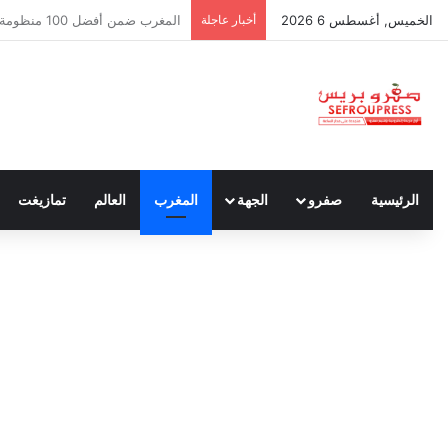
الخميس, أغسطس 6 2026
أخبار عاجلة
سبتة ومليلية… حين يتحدث أنصار ا
الرئيسية
صفرو
الجهة
المغرب
العالم
تمازيغت