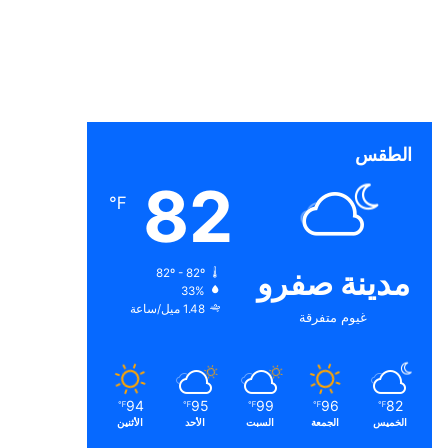
الطقس
82
℉
مدينة صفرو
82º - 82º
33%
1.48 ميل/ساعة
غيوم متفرقة
94
95
99
96
82
℉
℉
℉
℉
℉
الخميس
الجمعة
السبت
الأحد
الأثنين