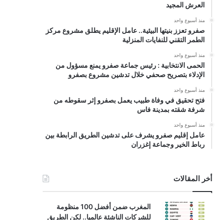
العرش المجيد
منذ أسبوع واحد
صفرو تعزز بنيتها البيئية.. عامل الإقليم يطلق مشروع مركز
الطمر التقني للنفايات المنزلية
منذ أسبوع واحد
الحمى الانتخابية : رئيس جماعة صفرو يمنع مسؤول من
الإدلاء بتصريح صحفي خلال تدشين مشروع بصفرو
منذ أسبوع واحد
فتح تحقيق في وفاة طبيب يعمل بصفرو إثر سقوطه من
شرفة شقته بمدينة فاس
منذ أسبوع واحد
عامل إقليم صفرو يشرف على تدشين الطريق الرابطة بين
رباط الخير وجماعة إغزران
أخر المقالات
المغرب ضمن أفضل 100 منظومة
للشركات الناشئة عالميا.. لكن الطريق