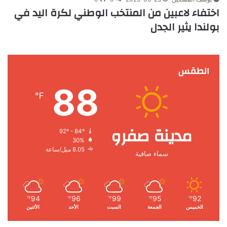
اختفاء لاعبين من المنتخب الوطني لكرة اليد في
بولندا يثير الجدل
الطقس
88
℉
مدينة صفرو
92º - 84º
30%
8.05 ميل/ساعة
سماء صافية
94
96
99
95
92
℉
℉
℉
℉
℉
الخميس
الجمعة
السبت
الأحد
الأثنين