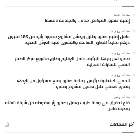
منذ 13 دقيقة
إقليم صفرو: المواطن خدام… والجماعة ناعسة!
منذ أسبوع واحد
عامل إقليم صفرو يطلق ويدشن مشاريع تنموية بأزيد من 186 مليون
درهم تخليداً للذكرى السابعة والعشرين لعيد العرش المجيد
منذ أسبوع واحد
صفرو تعزز بنيتها البيئية.. عامل الإقليم يطلق مشروع مركز الطمر
التقني للنفايات المنزلية
منذ أسبوع واحد
الحمى الانتخابية : رئيس جماعة صفرو يمنع مسؤول من الإدلاء
بتصريح صحفي خلال تدشين مشروع بصفرو
منذ أسبوعين
فتح تحقيق في وفاة طبيب يعمل بصفرو إثر سقوطه من شرفة شقته
بمدينة فاس
أخر المقالات