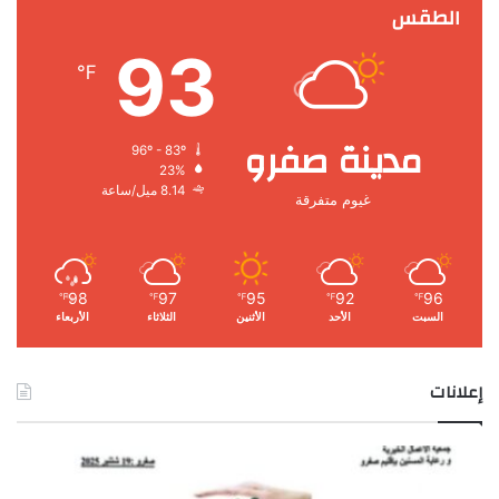
الطقس
93
℉
مدينة صفرو
96º - 83º
23%
8.14 ميل/ساعة
غيوم متفرقة
98
97
95
92
96
℉
℉
℉
℉
℉
السبت
الأحد
الأثنين
الثلاثاء
الأربعاء
إعلانات