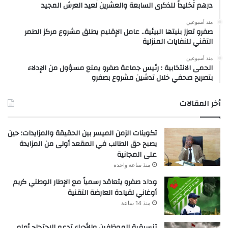
درهم تخليداً للذكرى السابعة والعشرين لعيد العرش المجيد
منذ أسبوعين
صفرو تعزز بنيتها البيئية.. عامل الإقليم يطلق مشروع مركز الطمر
التقني للنفايات المنزلية
منذ أسبوعين
الحمى الانتخابية : رئيس جماعة صفرو يمنع مسؤول من الإدلاء
بتصريح صحفي خلال تدشين مشروع بصفرو
أخر المقالات
تكوينات الزمن الميسر بين الحقيقة والمزايدات: حين
يصبح حق الطالب في المقعد أولى من المزايدة
على المجانية
منذ ساعة واحدة
وداد صفرو يتعاقد رسمياً مع الإطار الوطني كريم
أوغاني لقيادة العارضة التقنية
منذ 14 ساعة
تنسيقية الموظفين والأجراء تدعو للاحتجاج أمام