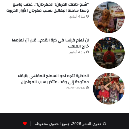
“شنو خاصك العريان؟ المهرجان!”.. غضب واسع
وسط ساكنة البهاليل بسبب مهرجان الأزرار الحريرية
منذ 4 أسابيع
لن نهزم فرنسا في كرة القدم… قبل أن نهزمها
خارج الملعب
منذ 4 أسابيع
الداخلية تتجه نحو السماح للمقاهي بالبقاء
مفتوحة إلى وقت متأخر بسبب المونديال
2026-06-09
© حقوق النشر 2026، جميع الحقوق محفوظة |