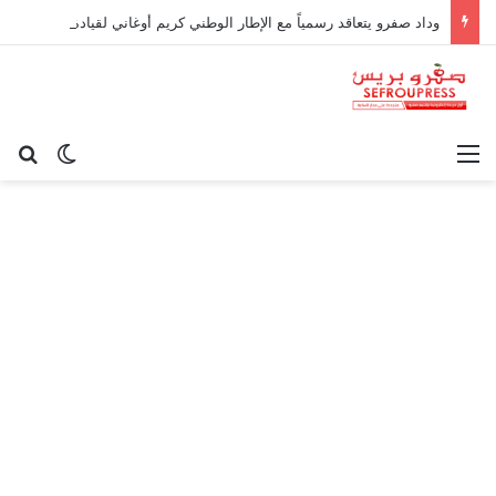
وداد صفرو يتعاقد رسمياً مع الإطار الوطني كريم أوغاني لقيادة العارضة التقنية
القائمة
بح
الوضع ا