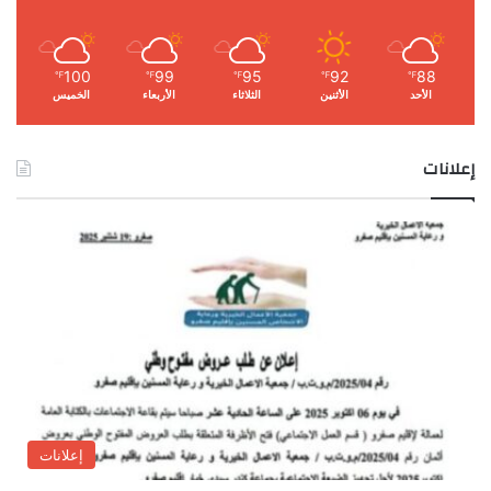
100
99
95
92
88
℉
℉
℉
℉
℉
الأحد
الأثنين
الثلاثاء
الأربعاء
الخميس
إعلانات
إعلانات