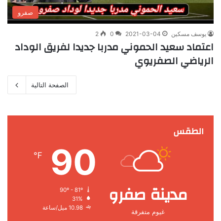
صفرو
يوسف مسكين
2021-03-04
0
2
اعتماد سعيد الحموني مدربا جديدا لفريق الوداد
الرياضي الصفريوي
الصفحة التالية
الطقس
90
℉
مدينة صفرو
90º - 81º
31%
10.98 ميل/ساعة
غيوم متفرقة