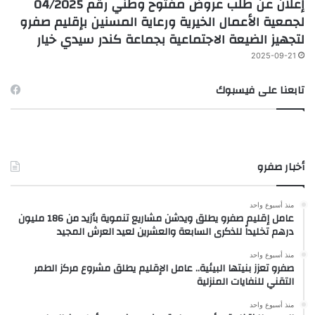
إعلان عن طلب عروض مفتوح وطني رقم 04/2025
لجمعية الأعمال الخيرية ورعاية المسنين بإقليم صفرو
لتجهيز الضيعة الاجتماعية بجماعة كندر سيدي خيار
2025-09-21
تابعنا على فيسبوك
أخبار صفرو
منذ أسبوع واحد
عامل إقليم صفرو يطلق ويدشن مشاريع تنموية بأزيد من 186 مليون
درهم تخليداً للذكرى السابعة والعشرين لعيد العرش المجيد
منذ أسبوع واحد
صفرو تعزز بنيتها البيئية.. عامل الإقليم يطلق مشروع مركز الطمر
التقني للنفايات المنزلية
منذ أسبوع واحد