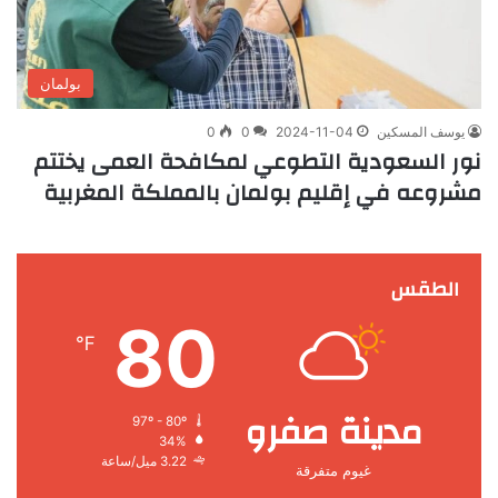
بولمان
يوسف المسكين
2024-11-04
0
0
نور السعودية التطوعي لمكافحة العمى يختتم
مشروعه في إقليم بولمان بالمملكة المغربية
الطقس
80
℉
مدينة صفرو
97º - 80º
34%
3.22 ميل/ساعة
غيوم متفرقة