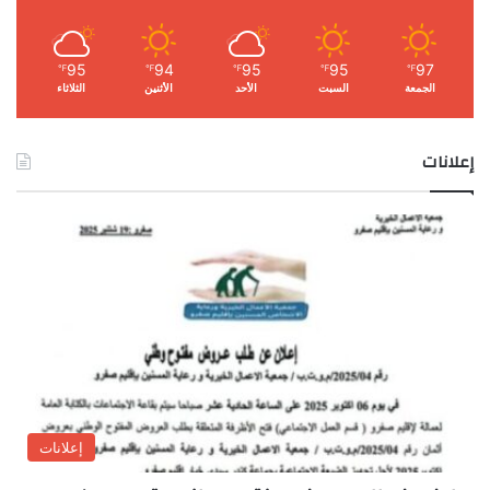
95
94
95
95
97
℉
℉
℉
℉
℉
الجمعة
السبت
الأحد
الأثنين
الثلاثاء
إعلانات
إعلانات