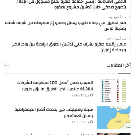
الحمى الانتخابية : رئيس جماعة صفرو يمنع مسؤول من الإدلاء
بتصريح صحفي خلال تدشين مشروع بصفرو
منذ أسبوع واحد
فتح تحقيق في وفاة طبيب يعمل بصفرو إثر سقوطه من شرفة شقته
بمدينة فاس
منذ أسبوع واحد
عامل إقليم صفرو يشرف على تدشين الطريق الرابطة بين رباط الخير
وجماعة إغزران
أخر المقالات
المغرب ضمن أفضل 100 منظومة للشركات
الناشئة عالميا.. لكن الطريق ما يزال طويلا
منذ 17 ساعة
سبتة ومليلية… حين يتحدث أنصار الديمقراطية
بلسان الاستعمار
منذ 18 ساعة