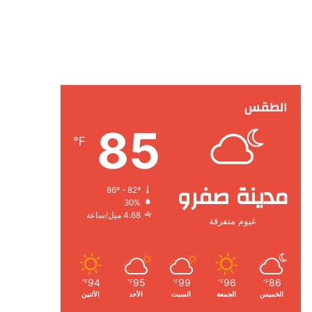
الطقس
85
℉
مدينة صفرو
86º - 82º
30%
4.68 ميل/ساعة
غيوم متفرقة
94
95
99
96
86
℉
℉
℉
℉
℉
الخميس
الجمعة
السبت
الأحد
الأثنين