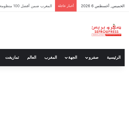
الخميس, أغسطس 6 2026
أخبار عاجلة
سبتة ومليلية… حين يتحدث أنصار ا
الرئيسية
صفرو
الجهة
المغرب
العالم
تمازيغت