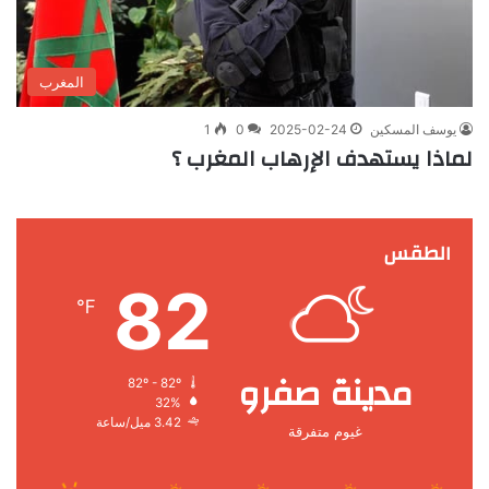
المغرب
يوسف المسكين
2025-02-24
0
1
لماذا يستهدف الإرهاب المغرب ؟
الطقس
82
℉
مدينة صفرو
82º - 82º
32%
3.42 ميل/ساعة
غيوم متفرقة