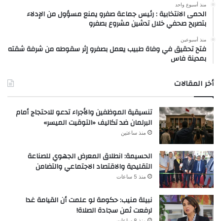
منذ أسبوع واحد
الحمى الانتخابية : رئيس جماعة صفرو يمنع مسؤول من الإدلاء
بتصريح صحفي خلال تدشين مشروع بصفرو
منذ أسبوعين
فتح تحقيق في وفاة طبيب يعمل بصفرو إثر سقوطه من شرفة شقته
بمدينة فاس
أخر المقالات
تنسيقية الموظفين والأجراء تدعو للاحتجاج أمام
البرلمان ضد تكاليف «التوقيت الميسر»
منذ ساعتين
الحسيمة: انطلاق المعرض الجهوي للصناعة
التقليدية والاقتصاد الاجتماعي والتضامن
منذ 5 ساعات
نبيلة منيب: حكومة لو علمت أن القيامة غدا
لرفعت ثمن سجادة الصلاة!
منذ 8 ساعات