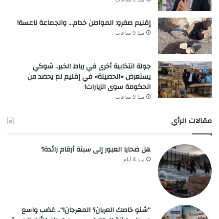
إقليم صفرو: المواطن خدام… والجماعة ناعسة!
منذ 9 ساعات
جولة انتخابية أخرى في رباط الخير.. شوكي
يستعرض «الحصيلة» في إقليم لم يحصد من
الحكومة سوى الزيارات!
منذ 9 ساعات
مقالات الرأي
هل ضحايا العبور إلى سبتة أرقام زائدة؟
منذ 4 أيام
“شنو خاصك العريان؟ المهرجان!”.. غضب واسع