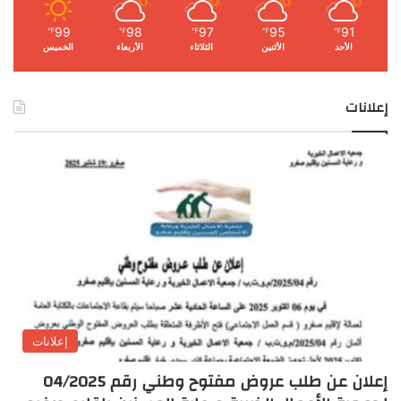
99
98
97
95
91
℉
℉
℉
℉
℉
الأحد
الأثنين
الثلاثاء
الأربعاء
الخميس
إعلانات
إعلانات
إعلان عن طلب عروض مفتوح وطني رقم 04/2025