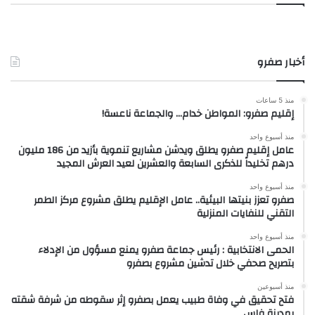
أخبار صفرو
منذ 5 ساعات
إقليم صفرو: المواطن خدام… والجماعة ناعسة!
منذ أسبوع واحد
عامل إقليم صفرو يطلق ويدشن مشاريع تنموية بأزيد من 186 مليون
درهم تخليداً للذكرى السابعة والعشرين لعيد العرش المجيد
منذ أسبوع واحد
صفرو تعزز بنيتها البيئية.. عامل الإقليم يطلق مشروع مركز الطمر
التقني للنفايات المنزلية
منذ أسبوع واحد
الحمى الانتخابية : رئيس جماعة صفرو يمنع مسؤول من الإدلاء
بتصريح صحفي خلال تدشين مشروع بصفرو
منذ أسبوعين
فتح تحقيق في وفاة طبيب يعمل بصفرو إثر سقوطه من شرفة شقته
بمدينة فاس