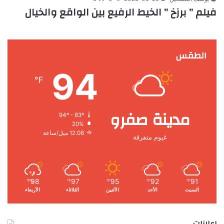
فيلم ” برزخ ” الخيط الرفيع بين الواقع والخيال
الطقس
94
℉
مدينة صفرو
94º - 83º
20%
12.08 ميل/ساعة
غيوم متفرقة
98
97
95
92
91
℉
℉
℉
℉
℉
السبت
الأحد
الأثنين
الثلاثاء
الأربعاء
إعلانات