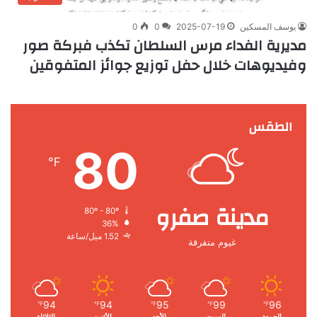
يوسف المسكين
2025-07-19
0
0
مديرية الفداء مرس السلطان تكذب فبركة صور
وفيديوهات خلال حفل توزيع جوائز المتفوقين
الطقس
80
℉
مدينة صفرو
80º - 80º
36%
1.52 ميل/ساعة
غيوم متفرقة
94
94
95
99
96
℉
℉
℉
℉
℉
الجمعة
السبت
الأحد
الأثنين
الثلاثاء