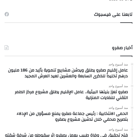
تابعنا على فيسبوك
أخبار صفرو
منذ أسبوع واحد
عامل إقليم صفرو يطلق ويدشن مشاريع تنموية بأزيد من 186 مليون
درهم تخليداً للذكرى السابعة والعشرين لعيد العرش المجيد
منذ أسبوع واحد
صفرو تعزز بنيتها البيئية.. عامل الإقليم يطلق مشروع مركز الطمر
التقني للنفايات المنزلية
منذ أسبوع واحد
الحمى الانتخابية : رئيس جماعة صفرو يمنع مسؤول من الإدلاء
بتصريح صحفي خلال تدشين مشروع بصفرو
منذ أسبوع واحد
فتح تحقيق في وفاة طبيب يعمل بصفرو إثر سقوطه من شرفة شقته