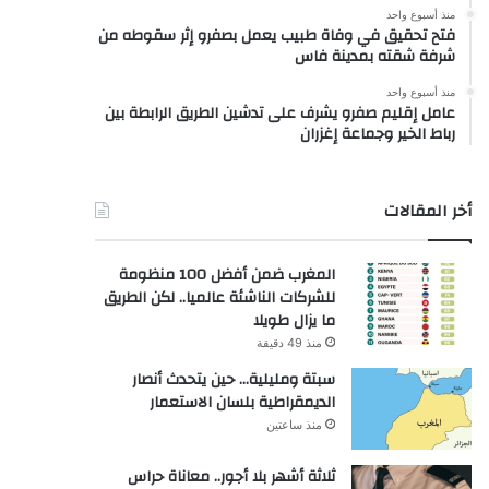
منذ أسبوع واحد
فتح تحقيق في وفاة طبيب يعمل بصفرو إثر سقوطه من
شرفة شقته بمدينة فاس
منذ أسبوع واحد
عامل إقليم صفرو يشرف على تدشين الطريق الرابطة بين
رباط الخير وجماعة إغزران
أخر المقالات
المغرب ضمن أفضل 100 منظومة
للشركات الناشئة عالميا.. لكن الطريق
ما يزال طويلا
منذ 49 دقيقة
سبتة ومليلية… حين يتحدث أنصار
الديمقراطية بلسان الاستعمار
منذ ساعتين
ثلاثة أشهر بلا أجور.. معاناة حراس