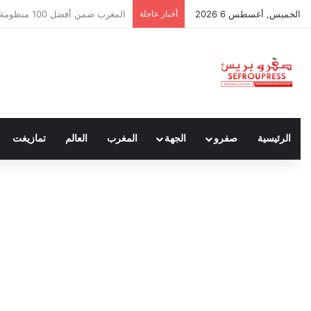
الخميس, أغسطس 6 2026
أخبار عاجلة
سبتة ومليلية… حين يتحدث أنصار ا
الرئيسية
صفرو
الجهة
المغرب
العالم
تمازيغت