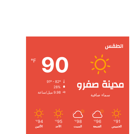
الطقس
90
℉
مدينة صفرو
91º - 82º
28%
9.98 ميل/ساعة
سماء صافية
94
95
98
96
91
℉
℉
℉
℉
℉
الخميس
الجمعة
السبت
الأحد
الأثنين