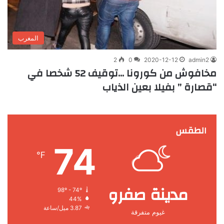
المغرب
2
0
2020-12-12
admin2
مخافوش من كورونا …توقيف 52 شخصا في
“قصارة ” بفيلا بعين الذياب
الطقس
74
℉
مدينة صفرو
98º - 74º
44%
3.87 ميل/ساعة
غيوم متفرقة