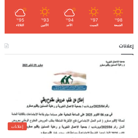
95
93
94
97
98
℉
℉
℉
℉
℉
الجمعة
السبت
الأحد
الأثنين
الثلاثاء
إعلانات
إعلانات