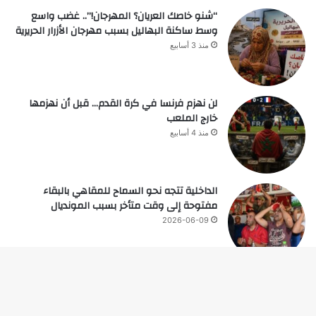
“شنو خاصك العريان؟ المهرجان!”.. غضب واسع
وسط ساكنة البهاليل بسبب مهرجان الأزرار الحريرية
منذ 3 أسابيع
لن نهزم فرنسا في كرة القدم… قبل أن نهزمها
خارج الملعب
منذ 4 أسابيع
الداخلية تتجه نحو السماح للمقاهي بالبقاء
مفتوحة إلى وقت متأخر بسبب المونديال
2026-06-09
زر
© حقوق النشر 2026، جميع الحقوق محفوظة |