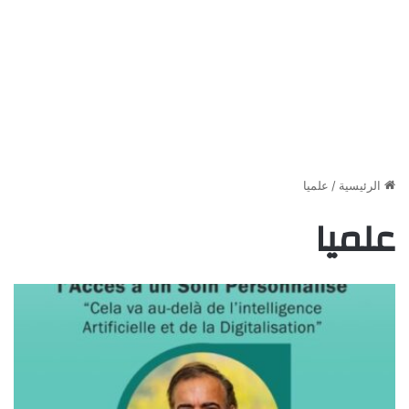
الرئيسية
/
علميا
علميا