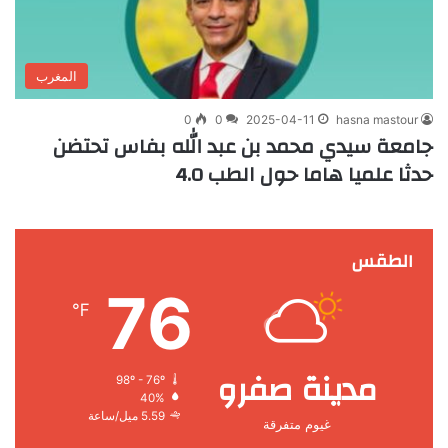
المغرب
0
0
2025-04-11
hasna mastour
جامعة سيدي محمد بن عبد الله بفاس تحتضن
حدثا علميا هاما حول الطب 4.0
الطقس
76
℉
مدينة صفرو
98º - 76º
40%
5.59 ميل/ساعة
غيوم متفرقة