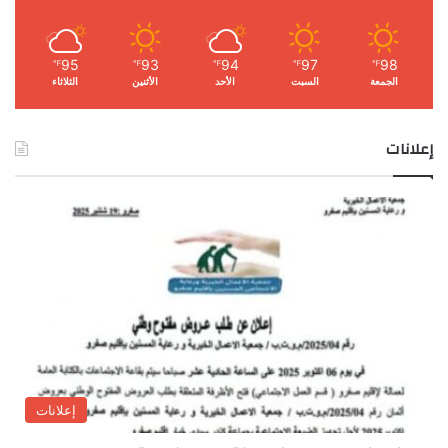
95
93
94
97
98
℉
℉
℉
℉
℉
الجمعة
السبت
الأحد
الأثنين
الثلاثاء
إعلانات
إعلانات