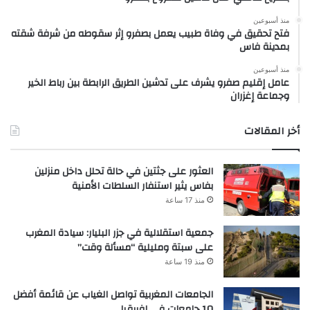
منذ أسبوعين
فتح تحقيق في وفاة طبيب يعمل بصفرو إثر سقوطه من شرفة شقته
بمدينة فاس
منذ أسبوعين
عامل إقليم صفرو يشرف على تدشين الطريق الرابطة بين رباط الخير
وجماعة إغزران
أخر المقالات
العثور على جثتين في حالة تحلل داخل منزلين
بفاس يثير استنفار السلطات الأمنية
منذ 17 ساعة
جمعية استقلالية في جزر البليار: سيادة المغرب
على سبتة ومليلية “مسألة وقت”
منذ 19 ساعة
الجامعات المغربية تواصل الغياب عن قائمة أفضل
10 جامعات في إفريقيا