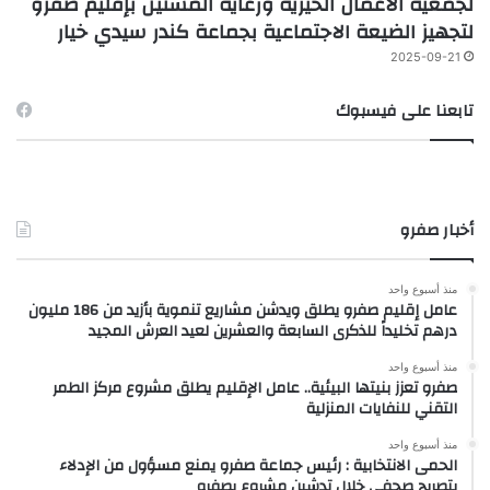
لجمعية الأعمال الخيرية ورعاية المسنين بإقليم صفرو
لتجهيز الضيعة الاجتماعية بجماعة كندر سيدي خيار
2025-09-21
تابعنا على فيسبوك
أخبار صفرو
منذ أسبوع واحد
عامل إقليم صفرو يطلق ويدشن مشاريع تنموية بأزيد من 186 مليون
درهم تخليداً للذكرى السابعة والعشرين لعيد العرش المجيد
منذ أسبوع واحد
صفرو تعزز بنيتها البيئية.. عامل الإقليم يطلق مشروع مركز الطمر
التقني للنفايات المنزلية
منذ أسبوع واحد
الحمى الانتخابية : رئيس جماعة صفرو يمنع مسؤول من الإدلاء
بتصريح صحفي خلال تدشين مشروع بصفرو