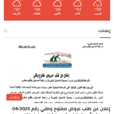
97
96
96
93
96
℉
℉
℉
℉
℉
السبت
الأحد
الأثنين
الثلاثاء
الأربعاء
إعلانات
إعلانات
إعلان عن طلب عروض مفتوح وطني رقم 04/2025