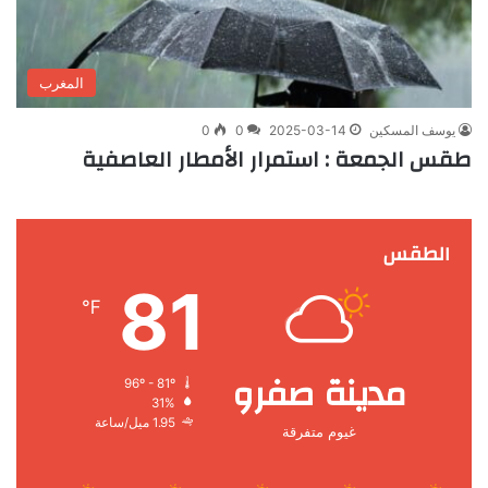
المغرب
يوسف المسكين
2025-03-14
0
0
طقس الجمعة : استمرار الأمطار العاصفية
الطقس
81
℉
مدينة صفرو
96º - 81º
31%
1.95 ميل/ساعة
غيوم متفرقة