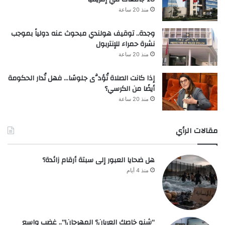
منذ 20 ساعة
وجدة.. توقيف هولندي مبحوث عنه دولياً بموجب
نشرة حمراء للإنتربول
منذ 20 ساعة
إذا كانت الصلاة تُؤدَّى جلوسًا… فهل تُدار الحكومة
أيضًا من الكرسي؟
منذ 20 ساعة
مقالات الرأي
هل ضحايا العبور إلى سبتة أرقام زائدة؟
منذ 4 أيام
“شنو خاصك العريان؟ المهرجان!”.. غضب واسع