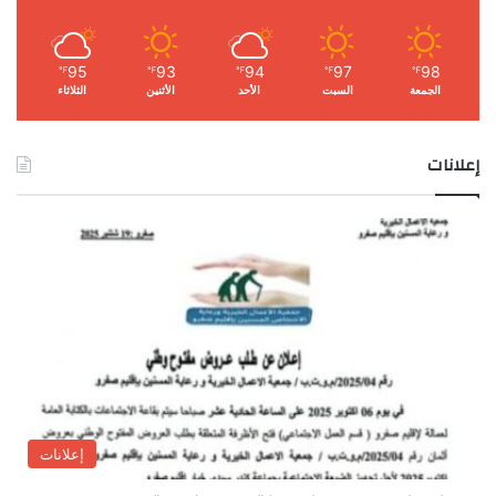
95
93
94
97
98
℉
℉
℉
℉
℉
الجمعة
السبت
الأحد
الأثنين
الثلاثاء
إعلانات
إعلانات