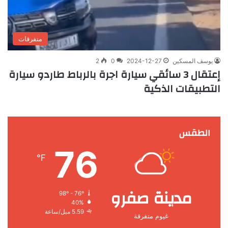
متفرقات
يوسف المسكين
2024-12-27
0
2
إعتقال 3 سائقي سيارة اجرة بالرباط طاردو سيارة
التطبيقات الذكية
الطقس
76
℉
مدينة صفرو
98º - 76º
40%
5.59 ميل/ساعة
غيوم متفرقة