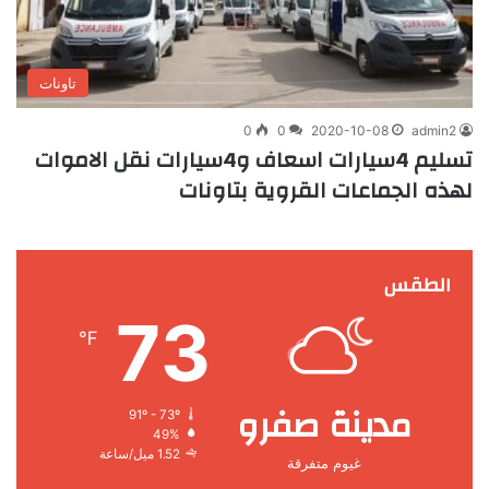
تاونات
0
0
2020-10-08
admin2
تسليم 4سيارات اسعاف و4سيارات نقل الاموات
لهذه الجماعات القروية بتاونات
الطقس
73
℉
مدينة صفرو
91º - 73º
49%
1.52 ميل/ساعة
غيوم متفرقة