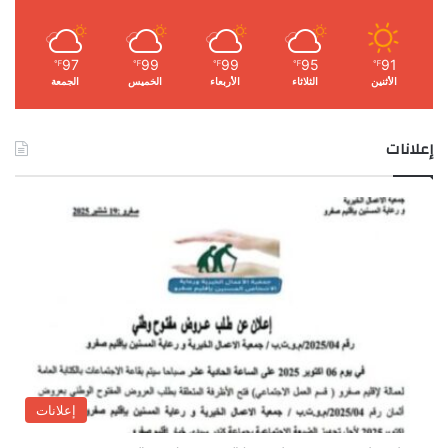
97
99
99
95
91
℉
℉
℉
℉
℉
الأثنين
الثلاثاء
الأربعاء
الخميس
الجمعة
إعلانات
إعلانات