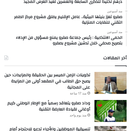
درهم تخليداً للذكرى السابعة والعشرين لعيد العرش المجيد
منذ أسبوعين
صفرو تعزز بنيتها البيئية.. عامل الإقليم يطلق مشروع مركز الطمر
التقني للنفايات المنزلية
منذ أسبوعين
الحمى الانتخابية : رئيس جماعة صفرو يمنع مسؤول من الإدلاء
بتصريح صحفي خلال تدشين مشروع بصفرو
أخر المقالات
تكوينات الزمن الميسر بين الحقيقة والمزايدات: حين
يصبح حق الطالب في المقعد أولى من المزايدة
على المجانية
منذ 17 ساعة
وداد صفرو يتعاقد رسمياً مع الإطار الوطني كريم
أوغاني لقيادة العارضة التقنية
منذ يوم واحد
تنسيقية الموظفين والأجراء تدعو للاحتجاج أمام