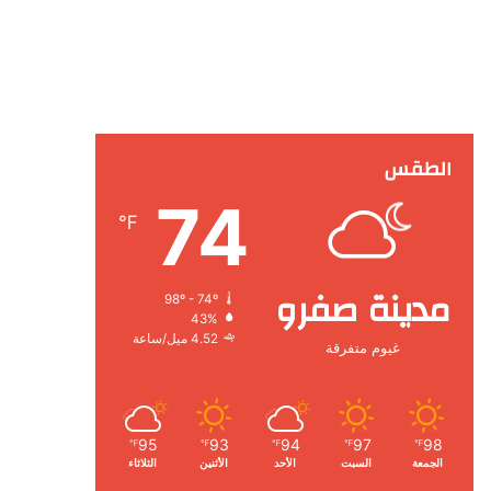
الطقس
74
℉
مدينة صفرو
98º - 74º
43%
4.52 ميل/ساعة
غيوم متفرقة
95
93
94
97
98
℉
℉
℉
℉
℉
الجمعة
السبت
الأحد
الأثنين
الثلاثاء