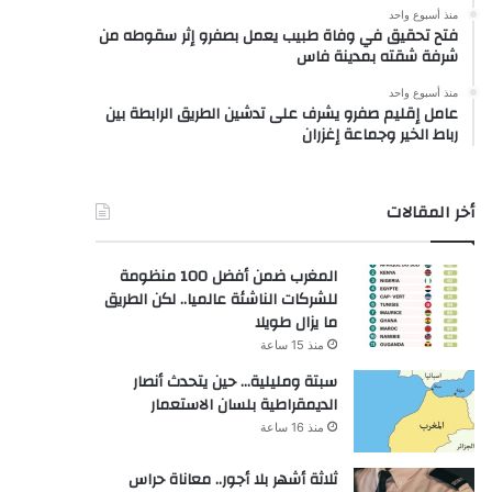
منذ أسبوع واحد
فتح تحقيق في وفاة طبيب يعمل بصفرو إثر سقوطه من
شرفة شقته بمدينة فاس
منذ أسبوع واحد
عامل إقليم صفرو يشرف على تدشين الطريق الرابطة بين
رباط الخير وجماعة إغزران
أخر المقالات
المغرب ضمن أفضل 100 منظومة
للشركات الناشئة عالميا.. لكن الطريق
ما يزال طويلا
منذ 15 ساعة
سبتة ومليلية… حين يتحدث أنصار
الديمقراطية بلسان الاستعمار
منذ 16 ساعة
ثلاثة أشهر بلا أجور.. معاناة حراس