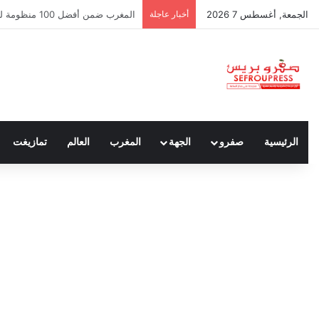
الجمعة, أغسطس 7 2026
أخبار عاجلة
سبتة ومليلية… حين يتحدث أنصار الد
الرئيسية
صفرو
الجهة
المغرب
العالم
تمازيغت