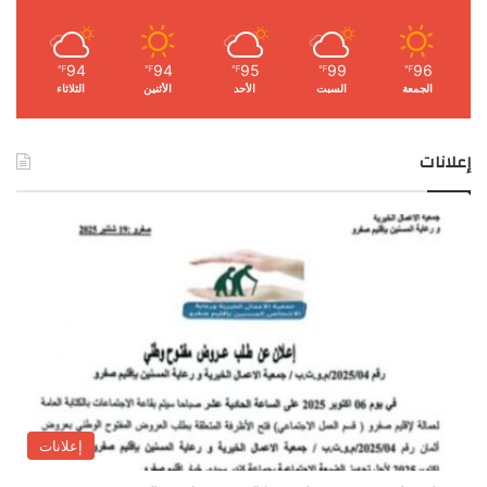
94
94
95
99
96
℉
℉
℉
℉
℉
الجمعة
السبت
الأحد
الأثنين
الثلاثاء
إعلانات
إعلانات