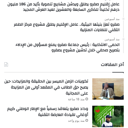
عامل إقليم صفرو يطلق ويدشن مشاريع تنموية بأزيد من 186 مليون
درهم تخليداً للذكرى السابعة والعشرين لعيد العرش المجيد
منذ أسبوعين
صفرو تعزز بنيتها البيئية.. عامل الإقليم يطلق مشروع مركز الطمر
التقني للنفايات المنزلية
منذ أسبوعين
الحمى الانتخابية : رئيس جماعة صفرو يمنع مسؤول من الإدلاء
بتصريح صحفي خلال تدشين مشروع بصفرو
أخر المقالات
تكوينات الزمن الميسر بين الحقيقة والمزايدات: حين
يصبح حق الطالب في المقعد أولى من المزايدة
على المجانية
منذ 18 ساعة
وداد صفرو يتعاقد رسمياً مع الإطار الوطني كريم
أوغاني لقيادة العارضة التقنية
منذ يوم واحد