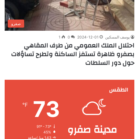
صفرو
يوسف المسكين
2024-12-01
0
1
احتلال الملك العمومي من طرف المقاهي
بصفرو ظاهرة تستفز الساكنة وتطرح تساؤلات
حول دور السلطات
الطقس
73
℉
مدينة صفرو
91º - 73º
45%
1.43 ميل/ساعة