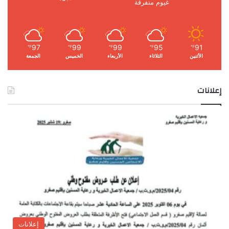
غيوم متفرقة
97
99
99
95
91
℉
℉
℉
℉
℉
الأثنين
الثلاثاء
الأربعاء
الخميس
الجمعة
إعلانات
إعلانات