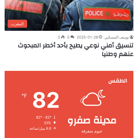
المغرب
يوسف المسكين
2025-01-28
0
3
تنسيق أمني نوعي يطيح بأحد أخطر المبحوث
عنهم وطنيا
الطقس
82
℉
مدينة صفرو
82º - 82º
33%
9.6 ميل/ساعة
غيوم متفرقة