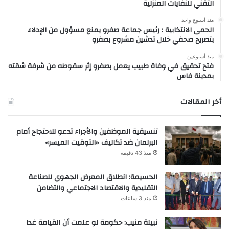
التقني للنفايات المنزلية
منذ أسبوع واحد
الحمى الانتخابية : رئيس جماعة صفرو يمنع مسؤول من الإدلاء
بتصريح صحفي خلال تدشين مشروع بصفرو
منذ أسبوعين
فتح تحقيق في وفاة طبيب يعمل بصفرو إثر سقوطه من شرفة شقته
بمدينة فاس
أخر المقالات
تنسيقية الموظفين والأجراء تدعو للاحتجاج أمام
البرلمان ضد تكاليف «التوقيت الميسر»
منذ 43 دقيقة
الحسيمة: انطلاق المعرض الجهوي للصناعة
التقليدية والاقتصاد الاجتماعي والتضامن
منذ 3 ساعات
نبيلة منيب: حكومة لو علمت أن القيامة غدا