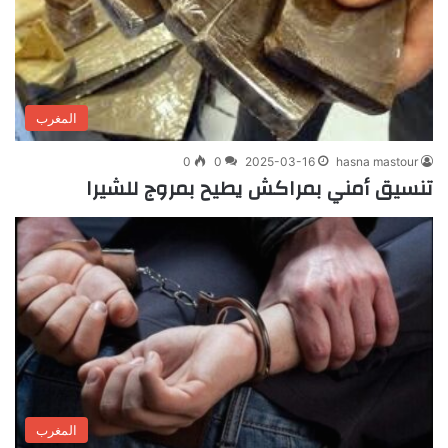
المغرب
0
0
2025-03-16
hasna mastour
تنسيق أمني بمراكش يطيح بمروج للشيرا
المغرب