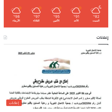
98
97
95
91
82
℉
℉
℉
℉
℉
السبت
الأحد
الأثنين
الثلاثاء
الأربعاء
إعلانات
إعلانات