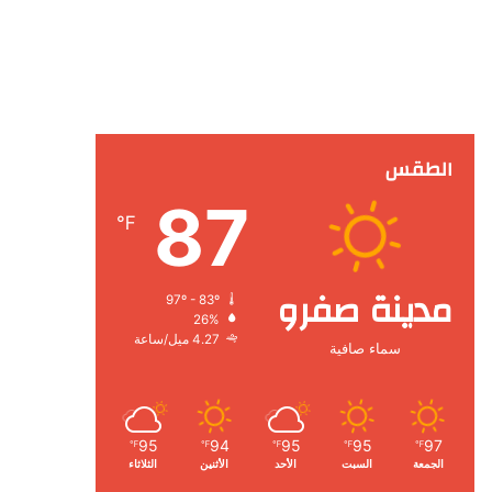
الطقس
87
℉
مدينة صفرو
97º - 83º
26%
4.27 ميل/ساعة
سماء صافية
95
94
95
95
97
℉
℉
℉
℉
℉
الجمعة
السبت
الأحد
الأثنين
الثلاثاء