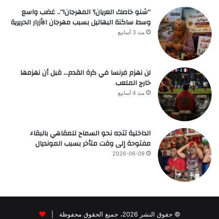
“شنو خاصك العريان؟ المهرجان!”.. غضب واسع
وسط ساكنة البهاليل بسبب مهرجان الأزرار الحريرية
منذ 3 أسابيع
لن نهزم فرنسا في كرة القدم… قبل أن نهزمها
خارج الملعب
منذ 4 أسابيع
الداخلية تتجه نحو السماح للمقاهي بالبقاء
مفتوحة إلى وقت متأخر بسبب المونديال
2026-06-09
© حقوق النشر 2026، جميع الحقوق محفوظة |