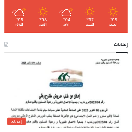
95
93
94
97
98
℉
℉
℉
℉
℉
الجمعة
السبت
الأحد
الأثنين
الثلاثاء
إعلانات
إعلانات