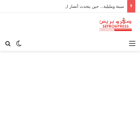
سبتة ومليلية… حين يتحدث أنصار الديمقراطية بلسان الاستعمار
القائمة
بح
الوضع ا