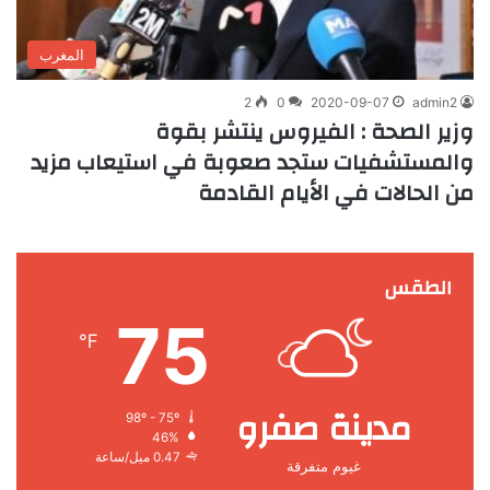
المغرب
2
0
2020-09-07
admin2
وزير الصحة : الفيروس ينتشر بقوة
والمستشفيات ستجد صعوبة في استيعاب مزيد
من الحالات في الأيام القادمة
الطقس
75
℉
مدينة صفرو
98º - 75º
46%
0.47 ميل/ساعة
غيوم متفرقة