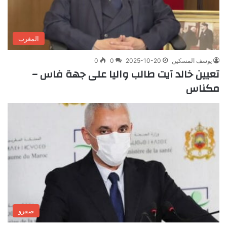
المغرب
يوسف المسكين
2025-10-20
0
0
تعيين خالد آيت طالب واليا على جهة فاس –
مكناس
صفرو