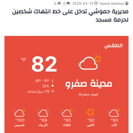
0
0
2025-04-14
hasna mastour
مديرية حموشي تدخل على خط انتهاك شخصين
لحرمة مسجد
الطقس
82
℉
مدينة صفرو
90º - 81º
32%
1.79 ميل/ساعة
غيوم متفرقة
100
99
95
92
90
℉
℉
℉
℉
℉
الأحد
الأثنين
الثلاثاء
الأربعاء
الخميس