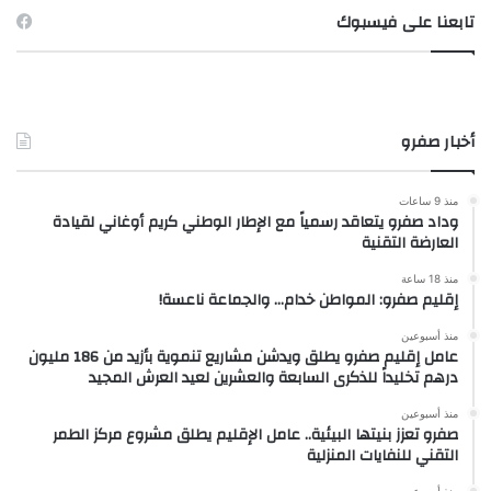
تابعنا على فيسبوك
أخبار صفرو
منذ 9 ساعات
وداد صفرو يتعاقد رسمياً مع الإطار الوطني كريم أوغاني لقيادة
العارضة التقنية
منذ 18 ساعة
إقليم صفرو: المواطن خدام… والجماعة ناعسة!
منذ أسبوعين
عامل إقليم صفرو يطلق ويدشن مشاريع تنموية بأزيد من 186 مليون
درهم تخليداً للذكرى السابعة والعشرين لعيد العرش المجيد
منذ أسبوعين
صفرو تعزز بنيتها البيئية.. عامل الإقليم يطلق مشروع مركز الطمر
التقني للنفايات المنزلية