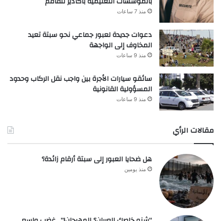
بالمؤسسات التعليمية بأكادير تتفاقم
منذ 7 ساعات
دعوات جديدة لعبور جماعي نحو سبتة تعيد
المخاوف إلى الواجهة
منذ 9 ساعات
سائقو سيارات الأجرة بين واجب نقل الركاب وحدود
المسؤولية القانونية
منذ 9 ساعات
مقالات الرأي
هل ضحايا العبور إلى سبتة أرقام زائدة؟
منذ يومين
“شنو خاصك العريان؟ المهرجان!”.. غضب واسع