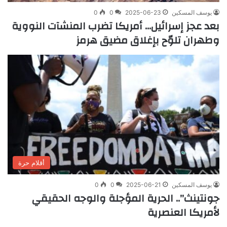
يوسف المسكين
2025-06-23
0
0
بعد عجز إسرائيل… أمريكا تضرب المنشآت النووية
وطهران تلوّح بإغلاق مضيق هرمز
أقلام حرة
يوسف المسكين
2025-06-21
0
0
جونتينث”.. الحرية المؤجلة والوجه الحقيقي
لأمريكا العنصرية