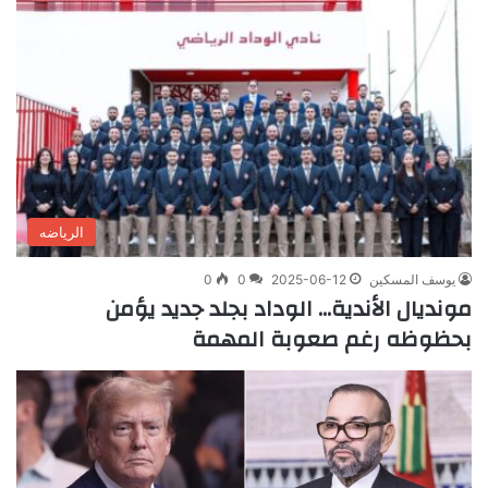
الرياضه
يوسف المسكين
2025-06-12
0
0
مونديال الأندية… الوداد بجلد جديد يؤمن
بحظوظه رغم صعوبة المهمة