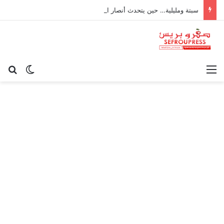
سبتة ومليلية… حين يتحدث أنصار الديمقراطية بلسان الاستعمار
القائمة
بح
الوضع ا