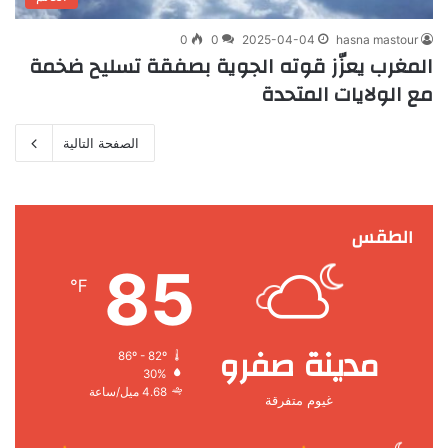
0
0
2025-04-04
hasna mastour
المغرب يعزّز قوته الجوية بصفقة تسليح ضخمة
مع الولايات المتحدة
الصفحة التالية
الطقس
85
℉
مدينة صفرو
86º - 82º
30%
4.68 ميل/ساعة
غيوم متفرقة