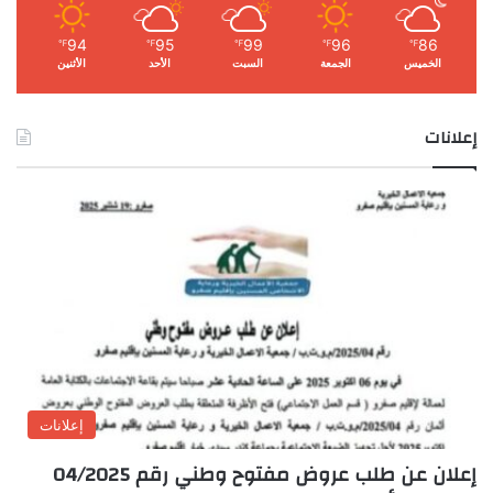
94
95
99
96
86
℉
℉
℉
℉
℉
الخميس
الجمعة
السبت
الأحد
الأثنين
إعلانات
إعلانات
إعلان عن طلب عروض مفتوح وطني رقم 04/2025