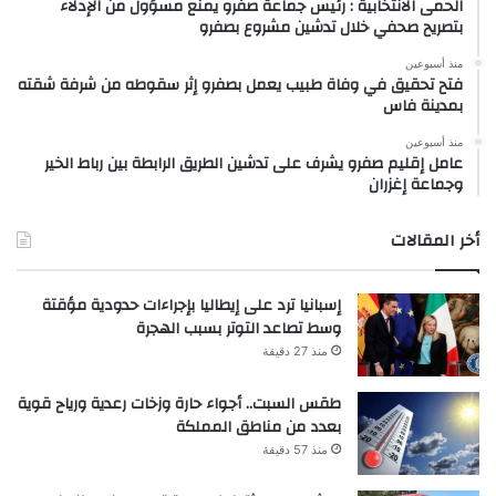
الحمى الانتخابية : رئيس جماعة صفرو يمنع مسؤول من الإدلاء
بتصريح صحفي خلال تدشين مشروع بصفرو
منذ أسبوعين
فتح تحقيق في وفاة طبيب يعمل بصفرو إثر سقوطه من شرفة شقته
بمدينة فاس
منذ أسبوعين
عامل إقليم صفرو يشرف على تدشين الطريق الرابطة بين رباط الخير
وجماعة إغزران
أخر المقالات
إسبانيا ترد على إيطاليا بإجراءات حدودية مؤقتة
وسط تصاعد التوتر بسبب الهجرة
منذ 27 دقيقة
طقس السبت.. أجواء حارة وزخات رعدية ورياح قوية
بعدد من مناطق المملكة
منذ 57 دقيقة