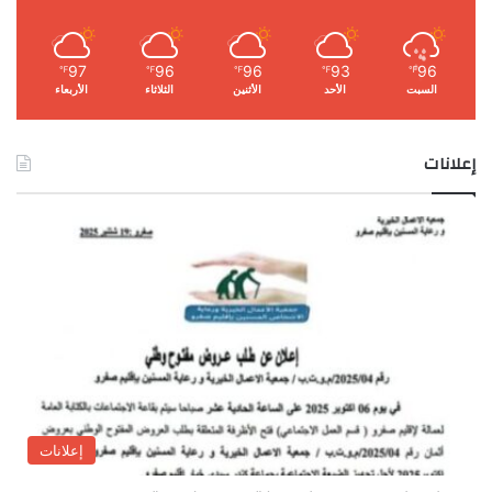
97
96
96
93
96
℉
℉
℉
℉
℉
السبت
الأحد
الأثنين
الثلاثاء
الأربعاء
إعلانات
إعلانات