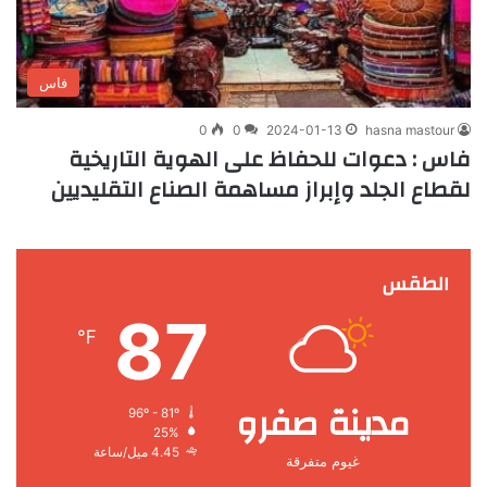
فاس
0
0
2024-01-13
hasna mastour
فاس : دعوات للحفاظ على الهوية التاريخية
لقطاع الجلد وإبراز مساهمة الصناع التقليديين
الطقس
87
℉
مدينة صفرو
96º - 81º
25%
4.45 ميل/ساعة
غيوم متفرقة