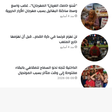
“شنو خاصك العريان؟ المهرجان!”.. غضب واسع
وسط ساكنة البهاليل بسبب مهرجان الأزرار الحريرية
منذ 4 أسابيع
لن نهزم فرنسا في كرة القدم… قبل أن نهزمها
خارج الملعب
منذ 4 أسابيع
الداخلية تتجه نحو السماح للمقاهي بالبقاء
مفتوحة إلى وقت متأخر بسبب المونديال
2026-06-09
زر
© حقوق النشر 2026، جميع الحقوق محفوظة |