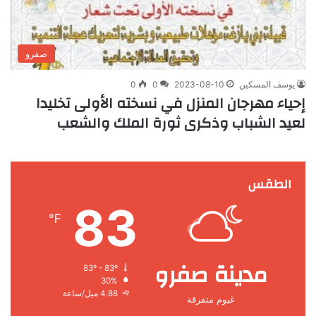
صفرو
يوسف المسكين
2023-08-10
0
0
إحياء مهرجان المنزل في نسخته الأولى تخليدا
لعيد الشباب وذكرى ثورة الملك والشعب
الطقس
83
℉
مدينة صفرو
83º - 83º
30%
4.88 ميل/ساعة
غيوم متفرقة