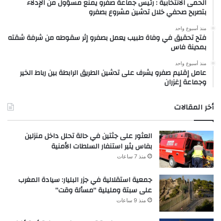
الحمى الانتخابية : رئيس جماعة صفرو يمنع مسؤول من الإدلاء
بتصريح صحفي خلال تدشين مشروع بصفرو
منذ أسبوع واحد
فتح تحقيق في وفاة طبيب يعمل بصفرو إثر سقوطه من شرفة شقته
بمدينة فاس
منذ أسبوع واحد
عامل إقليم صفرو يشرف على تدشين الطريق الرابطة بين رباط الخير
وجماعة إغزران
أخر المقالات
العثور على جثتين في حالة تحلل داخل منزلين
بفاس يثير استنفار السلطات الأمنية
منذ 7 ساعات
جمعية استقلالية في جزر البليار: سيادة المغرب
على سبتة ومليلية “مسألة وقت”
منذ 9 ساعات