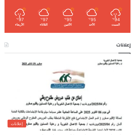
97
97
95
95
94
℉
℉
℉
℉
℉
السبت
الأحد
الأثنين
الثلاثاء
الأربعاء
إعلانات
إعلانات