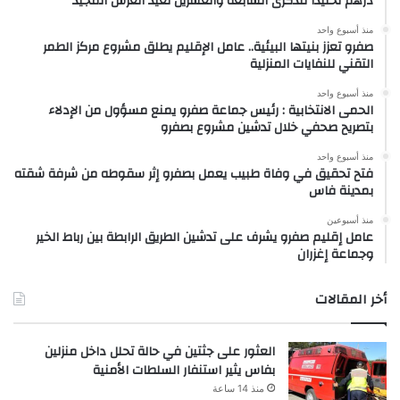
درهم تخليداً للذكرى السابعة والعشرين لعيد العرش المجيد
منذ أسبوع واحد
صفرو تعزز بنيتها البيئية.. عامل الإقليم يطلق مشروع مركز الطمر
التقني للنفايات المنزلية
منذ أسبوع واحد
الحمى الانتخابية : رئيس جماعة صفرو يمنع مسؤول من الإدلاء
بتصريح صحفي خلال تدشين مشروع بصفرو
منذ أسبوع واحد
فتح تحقيق في وفاة طبيب يعمل بصفرو إثر سقوطه من شرفة شقته
بمدينة فاس
منذ أسبوعين
عامل إقليم صفرو يشرف على تدشين الطريق الرابطة بين رباط الخير
وجماعة إغزران
أخر المقالات
العثور على جثتين في حالة تحلل داخل منزلين
بفاس يثير استنفار السلطات الأمنية
منذ 14 ساعة