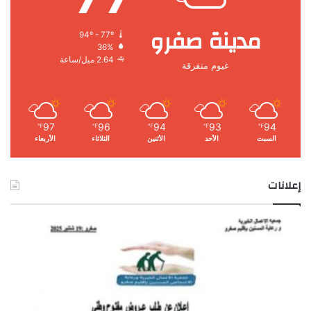
مدينة صفرو
94º - 77º
36%
2.64 ميل/ساعة
غيوم متفرقة
97
96
94
93
94
℉
℉
℉
℉
℉
السبت
الأحد
الأثنين
الثلاثاء
الأربعاء
إعلانات