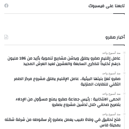
تابعنا على فيسبوك
أخبار صفرو
منذ أسبوع واحد
عامل إقليم صفرو يطلق ويدشن مشاريع تنموية بأزيد من 186 مليون
درهم تخليداً للذكرى السابعة والعشرين لعيد العرش المجيد
منذ أسبوع واحد
صفرو تعزز بنيتها البيئية.. عامل الإقليم يطلق مشروع مركز الطمر
التقني للنفايات المنزلية
منذ أسبوع واحد
الحمى الانتخابية : رئيس جماعة صفرو يمنع مسؤول من الإدلاء
بتصريح صحفي خلال تدشين مشروع بصفرو
منذ أسبوع واحد
فتح تحقيق في وفاة طبيب يعمل بصفرو إثر سقوطه من شرفة شقته
بمدينة فاس