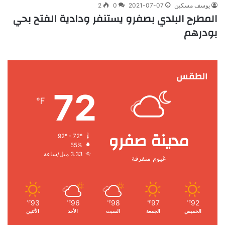
يوسف مسكين
2021-07-07
0
2
المطرح البلدي بصفرو يستنفر ودادية الفتح بحي
بودرهم
الطقس
72
℉
مدينة صفرو
92º - 72º
55%
3.33 ميل/ساعة
غيوم متفرقة
93
96
98
97
92
℉
℉
℉
℉
℉
الخميس
الجمعة
السبت
الأحد
الأثنين