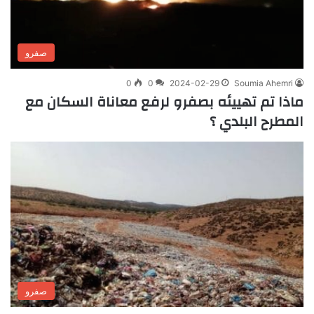
صفرو
0
0
2024-02-29
Soumia Ahemri
ماذا تم تهييئه بصفرو لرفع معاناة السكان مع
المطرح البلدي ؟
صفرو