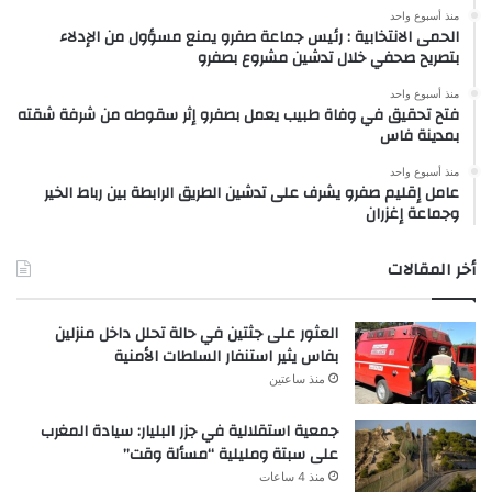
منذ أسبوع واحد
الحمى الانتخابية : رئيس جماعة صفرو يمنع مسؤول من الإدلاء
بتصريح صحفي خلال تدشين مشروع بصفرو
منذ أسبوع واحد
فتح تحقيق في وفاة طبيب يعمل بصفرو إثر سقوطه من شرفة شقته
بمدينة فاس
منذ أسبوع واحد
عامل إقليم صفرو يشرف على تدشين الطريق الرابطة بين رباط الخير
وجماعة إغزران
أخر المقالات
العثور على جثتين في حالة تحلل داخل منزلين
بفاس يثير استنفار السلطات الأمنية
منذ ساعتين
جمعية استقلالية في جزر البليار: سيادة المغرب
على سبتة ومليلية “مسألة وقت”
منذ 4 ساعات