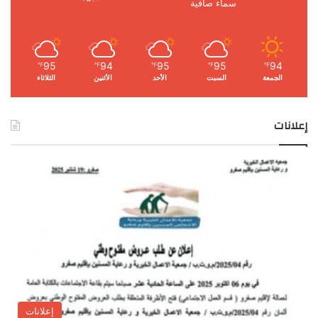
سماء صافية
95
94
95
95
94
℉
℉
℉
℉
℉
الجمعة
السبت
الأحد
الأثنين
الثلاثاء
إعلانات
إعلانات