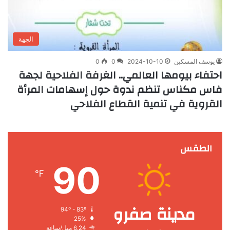
الجهة
يوسف المسكين
2024-10-10
0
0
احتفاء بيومها العالمي.. الغرفة الفلاحية لجهة
فاس مكناس تنظم ندوة حول إسهامات المرأة
القروية في تنمية القطاع الفلاحي
الطقس
90
℉
مدينة صفرو
94º - 83º
25%
6.24 ميل/ساعة