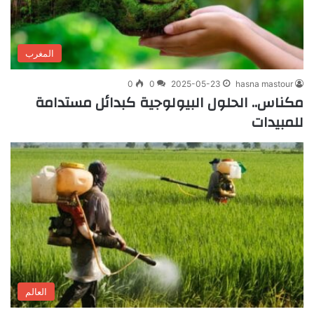
المغرب
0
0
2025-05-23
hasna mastour
مكناس.. الحلول البيولوجية كبدائل مستدامة
للمبيدات
العالم