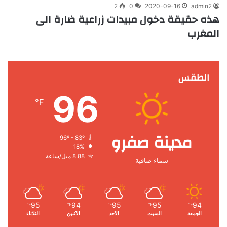
2
0
2020-09-16
admin2
هذه حقيقة دخول مبيدات زراعية ضارة الى
المغرب
الطقس
96
℉
مدينة صفرو
96º - 83º
18%
8.88 ميل/ساعة
سماء صافية
95
94
95
95
94
℉
℉
℉
℉
℉
الجمعة
السبت
الأحد
الأثنين
الثلاثاء