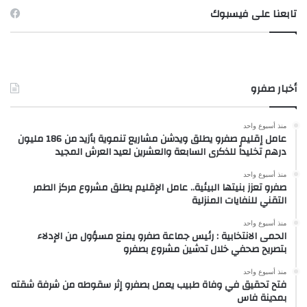
تابعنا على فيسبوك
أخبار صفرو
منذ أسبوع واحد
عامل إقليم صفرو يطلق ويدشن مشاريع تنموية بأزيد من 186 مليون
درهم تخليداً للذكرى السابعة والعشرين لعيد العرش المجيد
منذ أسبوع واحد
صفرو تعزز بنيتها البيئية.. عامل الإقليم يطلق مشروع مركز الطمر
التقني للنفايات المنزلية
منذ أسبوع واحد
الحمى الانتخابية : رئيس جماعة صفرو يمنع مسؤول من الإدلاء
بتصريح صحفي خلال تدشين مشروع بصفرو
منذ أسبوع واحد
فتح تحقيق في وفاة طبيب يعمل بصفرو إثر سقوطه من شرفة شقته
بمدينة فاس