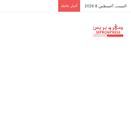
السبت, أغسطس 8 2026
أخبار عاجلة
جمعية استقلالية في جزر البليار: س