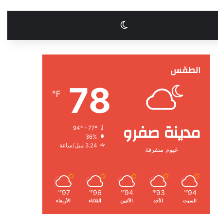
الوضع المظلم
الطقس
78
℉
مدينة صفرو
94º - 77º
36%
3.24 ميل/ساعة
غيوم متفرقة
97
96
94
93
94
℉
℉
℉
℉
℉
السبت
الأحد
الأثنين
الثلاثاء
الأربعاء