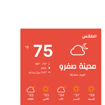
الطقس
75
℉
مدينة صفرو
98º - 75º
46%
0.47 ميل/ساعة
غيوم متفرقة
95
93
94
97
98
℉
℉
℉
℉
℉
الجمعة
السبت
الأحد
الأثنين
الثلاثاء