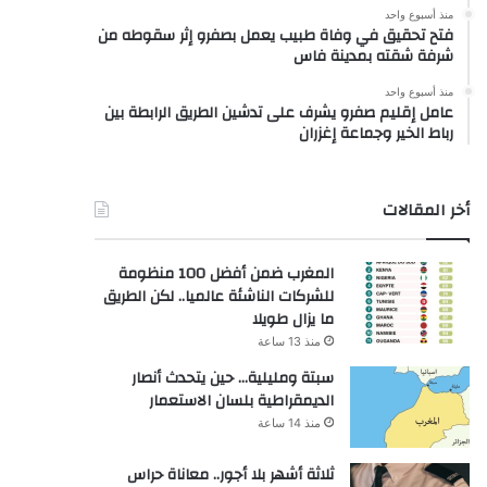
منذ أسبوع واحد
فتح تحقيق في وفاة طبيب يعمل بصفرو إثر سقوطه من
شرفة شقته بمدينة فاس
منذ أسبوع واحد
عامل إقليم صفرو يشرف على تدشين الطريق الرابطة بين
رباط الخير وجماعة إغزران
أخر المقالات
المغرب ضمن أفضل 100 منظومة
للشركات الناشئة عالميا.. لكن الطريق
ما يزال طويلا
منذ 13 ساعة
سبتة ومليلية… حين يتحدث أنصار
الديمقراطية بلسان الاستعمار
منذ 14 ساعة
ثلاثة أشهر بلا أجور.. معاناة حراس