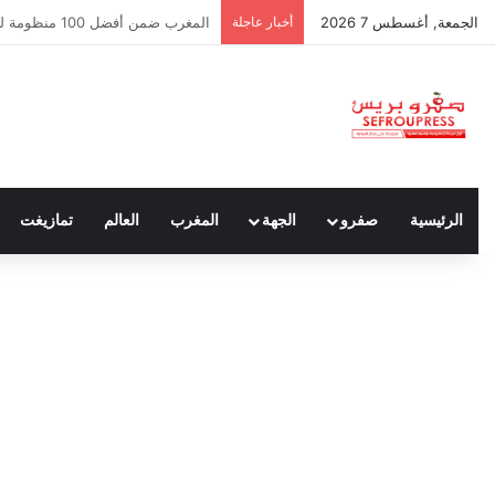
الجمعة, أغسطس 7 2026
أخبار عاجلة
سبتة ومليلية… حين يتحدث أنصار الد
الرئيسية
صفرو
الجهة
المغرب
العالم
تمازيغت