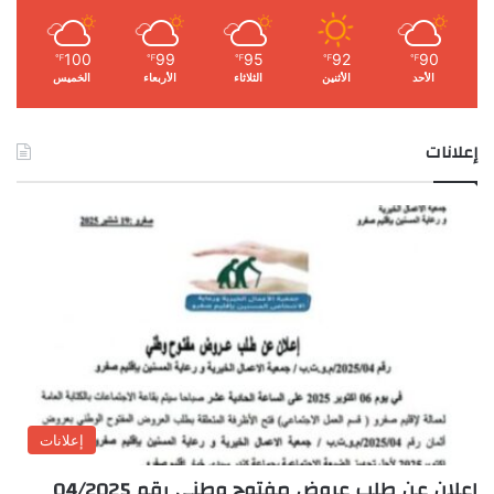
100
99
95
92
90
℉
℉
℉
℉
℉
الأحد
الأثنين
الثلاثاء
الأربعاء
الخميس
إعلانات
إعلانات
إعلان عن طلب عروض مفتوح وطني رقم 04/2025