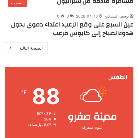
مسافرة قادمة من سيراليون
المغرب
يوسف المسكين
2026-04-13
0
0
عين السبع على وقع الرعب: اعتداء دموي يحول
هدوءالصباح إلى كابوس مرعب
الصفحة التالية
الطقس
88
℉
مدينة صفرو
90º - 81º
28%
6.96 ميل/ساعة
غيوم متفرقة