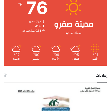
76
℉
مدينة صفرو
91º - 76º
41%
0.51 ميل/ساعة
سماء صافية
97
99
99
95
91
℉
℉
℉
℉
℉
الأثنين
الثلاثاء
الأربعاء
الخميس
الجمعة
إعلانات