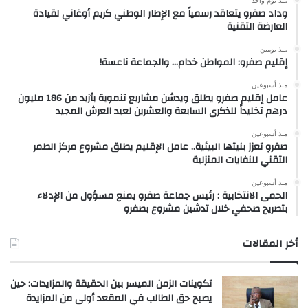
وداد صفرو يتعاقد رسمياً مع الإطار الوطني كريم أوغاني لقيادة
العارضة التقنية
منذ يومين
إقليم صفرو: المواطن خدام… والجماعة ناعسة!
منذ أسبوعين
عامل إقليم صفرو يطلق ويدشن مشاريع تنموية بأزيد من 186 مليون
درهم تخليداً للذكرى السابعة والعشرين لعيد العرش المجيد
منذ أسبوعين
صفرو تعزز بنيتها البيئية.. عامل الإقليم يطلق مشروع مركز الطمر
التقني للنفايات المنزلية
منذ أسبوعين
الحمى الانتخابية : رئيس جماعة صفرو يمنع مسؤول من الإدلاء
بتصريح صحفي خلال تدشين مشروع بصفرو
أخر المقالات
تكوينات الزمن الميسر بين الحقيقة والمزايدات: حين
يصبح حق الطالب في المقعد أولى من المزايدة