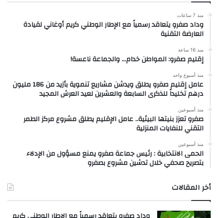
منذ 7 ساعات
وداد صفرو يتعاقد رسمياً مع الإطار الوطني كريم أوغاني لقيادة
العارضة التقنية
منذ 16 ساعة
إقليم صفرو: المواطن خدام… والجماعة ناعسة!
منذ أسبوع واحد
عامل إقليم صفرو يطلق ويدشن مشاريع تنموية بأزيد من 186 مليون
درهم تخليداً للذكرى السابعة والعشرين لعيد العرش المجيد
منذ أسبوعين
صفرو تعزز بنيتها البيئية.. عامل الإقليم يطلق مشروع مركز الطمر
التقني للنفايات المنزلية
منذ أسبوعين
الحمى الانتخابية : رئيس جماعة صفرو يمنع مسؤول من الإدلاء
بتصريح صحفي خلال تدشين مشروع بصفرو
أخر المقالات
وداد صفرو يتعاقد رسمياً مع الإطار الوطني كريم