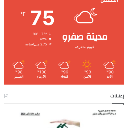
الطقس
75
℉
مدينة صفرو
90º - 75º
42%
2.75 ميل/ساعة
غيوم متفرقة
98
100
96
93
90
℉
℉
℉
℉
℉
الأحد
الأثنين
الثلاثاء
الأربعاء
الخميس
إعلانات