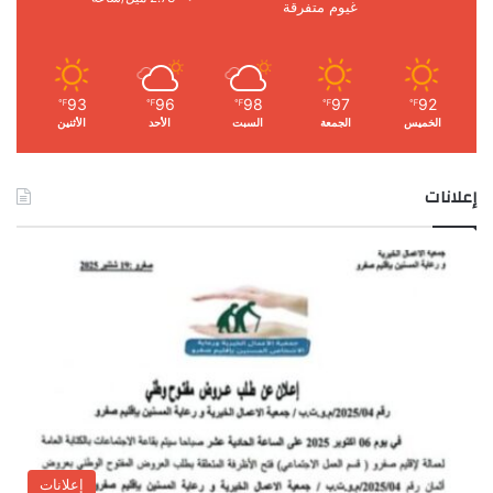
غيوم متفرقة
93
96
98
97
92
℉
℉
℉
℉
℉
الخميس
الجمعة
السبت
الأحد
الأثنين
إعلانات
إعلانات