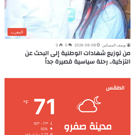
المغرب
يوسف المسكين
2026-06-08
0
0
من توزيع شهادات الوطنية إلى البحث عن
التزكية.. رحلة سياسية قصيرة جداً
الطقس
71
℉
مدينة صفرو
92º - 71º
55%
2.73 ميل/ساعة