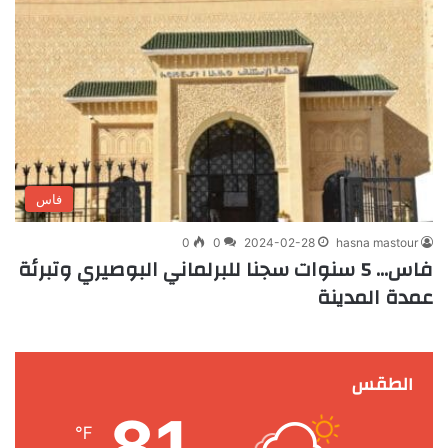
فاس
0
0
2024-02-28
hasna mastour
فاس… 5 سنوات سجنا للبرلماني البوصيري وتبرئة
عمدة المدينة
الطقس
81
℉