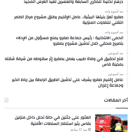
درهم تخليداً للذكرى السابعة والعشرين لعيد العرش المجيد
منذ أسبوع واحد
صفرو تعزز بنيتها البيئية.. عامل الإقليم يطلق مشروع مركز الطمر
التقني للنفايات المنزلية
منذ أسبوع واحد
الحمى الانتخابية : رئيس جماعة صفرو يمنع مسؤول من الإدلاء
بتصريح صحفي خلال تدشين مشروع بصفرو
منذ أسبوعين
فتح تحقيق في وفاة طبيب يعمل بصفرو إثر سقوطه من شرفة شقته
بمدينة فاس
منذ أسبوعين
عامل إقليم صفرو يشرف على تدشين الطريق الرابطة بين رباط الخير
وجماعة إغزران
أخر المقالات
العثور على جثتين في حالة تحلل داخل منزلين
بفاس يثير استنفار السلطات الأمنية
منذ 17 ساعة