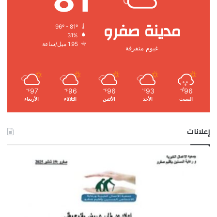
مدينة صفرو
96º - 81º
31%
1.95 ميل/ساعة
غيوم متفرقة
97
96
96
93
96
℉
℉
℉
℉
℉
السبت
الأحد
الأثنين
الثلاثاء
الأربعاء
إعلانات