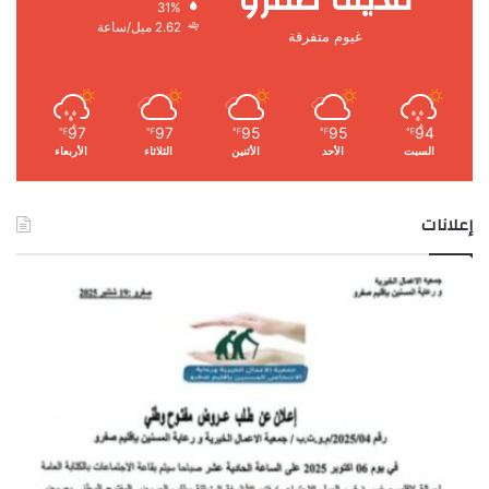
31%
2.62 ميل/ساعة
غيوم متفرقة
97
97
95
95
94
℉
℉
℉
℉
℉
السبت
الأحد
الأثنين
الثلاثاء
الأربعاء
إعلانات