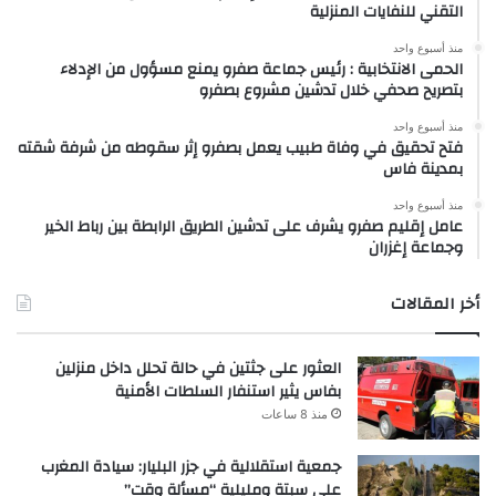
التقني للنفايات المنزلية
منذ أسبوع واحد
الحمى الانتخابية : رئيس جماعة صفرو يمنع مسؤول من الإدلاء
بتصريح صحفي خلال تدشين مشروع بصفرو
منذ أسبوع واحد
فتح تحقيق في وفاة طبيب يعمل بصفرو إثر سقوطه من شرفة شقته
بمدينة فاس
منذ أسبوع واحد
عامل إقليم صفرو يشرف على تدشين الطريق الرابطة بين رباط الخير
وجماعة إغزران
أخر المقالات
العثور على جثتين في حالة تحلل داخل منزلين
بفاس يثير استنفار السلطات الأمنية
منذ 8 ساعات
جمعية استقلالية في جزر البليار: سيادة المغرب
على سبتة ومليلية “مسألة وقت”