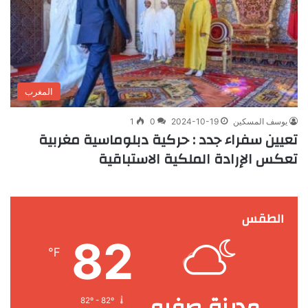
المغرب
يوسف المسكين
2024-10-19
0
1
تعيين سفراء جدد : حركية دبلوماسية مغربية
تعكس الإرادة الملكية الاستباقية
الطقس
82
℉
مدينة صفرو
82º - 82º