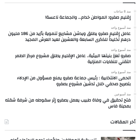
منذ 8 ساعات
إقليم صفرو: المواطن خدام… والجماعة ناعسة!
منذ أسبوع واحد
عامل إقليم صفرو يطلق ويدشن مشاريع تنموية بأزيد من 186 مليون
درهم تخليداً للذكرى السابعة والعشرين لعيد العرش المجيد
منذ أسبوع واحد
صفرو تعزز بنيتها البيئية.. عامل الإقليم يطلق مشروع مركز الطمر
التقني للنفايات المنزلية
منذ أسبوع واحد
الحمى الانتخابية : رئيس جماعة صفرو يمنع مسؤول من الإدلاء
بتصريح صحفي خلال تدشين مشروع بصفرو
منذ أسبوعين
فتح تحقيق في وفاة طبيب يعمل بصفرو إثر سقوطه من شرفة شقته
بمدينة فاس
أخر المقالات