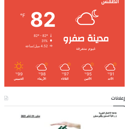
الطقس
82
℉
مدينة صفرو
82º - 82º
31%
4.52 ميل/ساعة
غيوم متفرقة
99
98
97
95
91
℉
℉
℉
℉
℉
الأحد
الأثنين
الثلاثاء
الأربعاء
الخميس
إعلانات