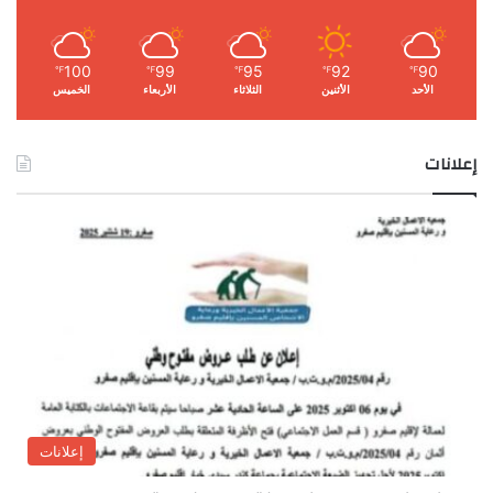
100
99
95
92
90
℉
℉
℉
℉
℉
الأحد
الأثنين
الثلاثاء
الأربعاء
الخميس
إعلانات
إعلانات