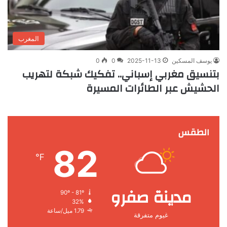
المغرب
يوسف المسكين
2025-11-13
0
0
بتنسيق مغربي إسباني.. تفكيك شبكة لتهريب
الحشيش عبر الطائرات المسيرة
الطقس
82
℉
مدينة صفرو
90º - 81º
32%
1.79 ميل/ساعة
غيوم متفرقة