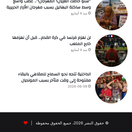
“شنو خاصك العريان؟ المهرجان!”.. غضب واسع
وسط ساكنة البهاليل بسبب مهرجان الأزرار الحريرية
منذ 4 أسابيع
لن نهزم فرنسا في كرة القدم… قبل أن نهزمها
خارج الملعب
منذ 4 أسابيع
الداخلية تتجه نحو السماح للمقاهي بالبقاء
مفتوحة إلى وقت متأخر بسبب المونديال
2026-06-09
© حقوق النشر 2026، جميع الحقوق محفوظة |