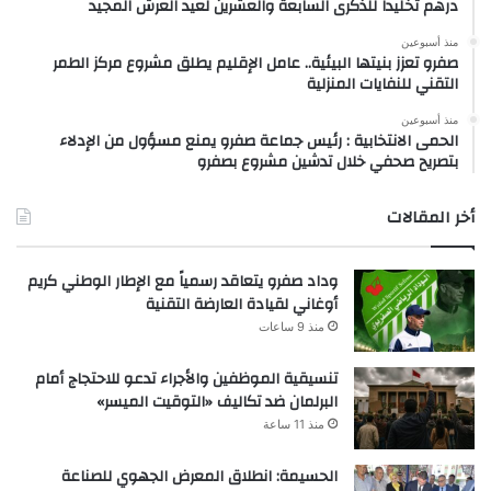
درهم تخليداً للذكرى السابعة والعشرين لعيد العرش المجيد
منذ أسبوعين
صفرو تعزز بنيتها البيئية.. عامل الإقليم يطلق مشروع مركز الطمر
التقني للنفايات المنزلية
منذ أسبوعين
الحمى الانتخابية : رئيس جماعة صفرو يمنع مسؤول من الإدلاء
بتصريح صحفي خلال تدشين مشروع بصفرو
أخر المقالات
وداد صفرو يتعاقد رسمياً مع الإطار الوطني كريم
أوغاني لقيادة العارضة التقنية
منذ 9 ساعات
تنسيقية الموظفين والأجراء تدعو للاحتجاج أمام
البرلمان ضد تكاليف «التوقيت الميسر»
منذ 11 ساعة
الحسيمة: انطلاق المعرض الجهوي للصناعة